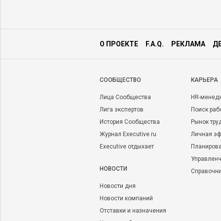
О ПРОЕКТЕ
F.A.Q.
РЕКЛАМА
Д
CООБЩЕСТВО
КАРЬЕРА
Лица Сообщества
HR-менед
Лига экспертов
Поиск раб
История Сообщества
Рынок тру
Журнал Executive.ru
Личная эф
Executive отдыхает
Планирова
Управленч
НОВОСТИ
Справочн
Новости дня
Новости компаний
Отставки и назначения