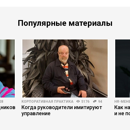
Популярные материалы
28
КОРПОРАТИВНАЯ ПРАКТИКА
5176
94
HR-МЕН
дников
Когда руководители имитируют
Как н
управление
и не 