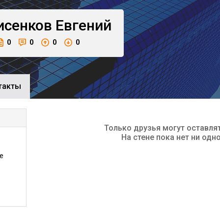
исенков
Евгений
0
0
0
0
такты
Только друзья могут оставля
На стене пока нет ни одн
е