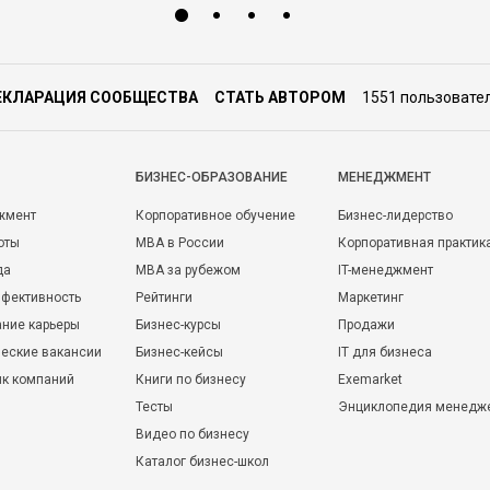
ЕКЛАРАЦИЯ СООБЩЕСТВА
СТАТЬ АВТОРОМ
1551 пользовате
БИЗНЕС-ОБРАЗОВАНИЕ
МЕНЕДЖМЕНТ
жмент
Корпоративное обучение
Бизнес-лидерство
оты
MBA в России
Корпоративная практик
да
MBA за рубежом
IT-менеджмент
фективность
Рейтинги
Маркетинг
ние карьеры
Бизнес-курсы
Продажи
еские вакансии
Бизнес-кейсы
IT для бизнеса
ик компаний
Книги по бизнесу
Exemarket
Тесты
Энциклопедия менедж
Видео по бизнесу
Каталог бизнес-школ