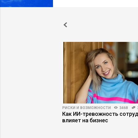
25
46
РИСКИ И ВОЗМОЖНОСТИ
3468
ты не верят в
Как ИИ-тревожность сотру
ь» продукта
влияет на бизнес