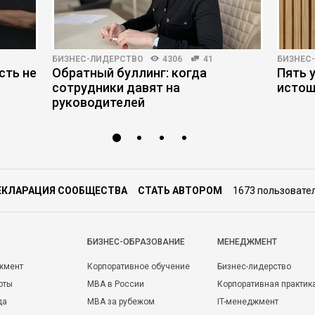
БИЗНЕС-ЛИДЕРСТВО
4306
41
БИЗНЕС
сть не
Обратный буллинг: когда
Пять 
сотрудники давят на
истощ
руководителей
ЕКЛАРАЦИЯ СООБЩЕСТВА
СТАТЬ АВТОРОМ
1673 пользовате
БИЗНЕС-ОБРАЗОВАНИЕ
МЕНЕДЖМЕНТ
жмент
Корпоративное обучение
Бизнес-лидерство
оты
MBA в России
Корпоративная практик
да
MBA за рубежом
IT-менеджмент