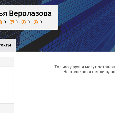
ья
Веролазова
0
0
0
0
такты
Только друзья могут оставля
На стене пока нет ни одн