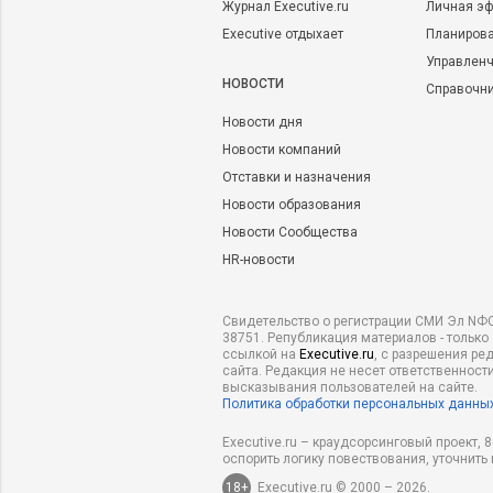
Журнал Executive.ru
Личная эф
Executive отдыхает
Планирова
Управленч
НОВОСТИ
Справочн
Новости дня
Новости компаний
Отставки и назначения
Новости образования
Новости Сообщества
HR-новости
Свидетельство о регистрации СМИ Эл NФС
38751. Републикация материалов - только
ссылкой на
Executive.ru
, с разрешения ре
сайта. Редакция не несет ответственности
высказывания пользователей на сайте.
Политика обработки персональных данны
Executive.ru – краудсорсинговый проект,
оспорить логику повествования, уточнить
18+
Executive.ru © 2000 – 2026.