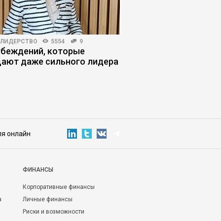
-ЛИДЕРСТВО
5554
9
ИНВЕСТИЦИИ
3250
1
убеждений, которые
7 ошибок, из-за кот
ают даже сильного лидера
не получают инвест
ля онлайн
ФИНАНСЫ
Корпоративные финансы
а
Личные финансы
Риски и возможности