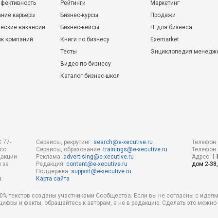
фективность
Рейтинги
Маркетинг
ние карьеры
Бизнес-курсы
Продажи
еские вакансии
Бизнес-кейсы
IT для бизнеса
ик компаний
Книги по бизнесу
Exemarket
Тесты
Энциклопедия менедж
Видео по бизнесу
Каталог бизнес-школ
 77-
Сервисы, рекрутинг:
search@e-xecutive.ru
Телефон 
 со
Сервисы, образование:
trainings@e-xecutive.ru
Телефон 
дакции
Реклама:
advertising@e-xecutive.ru
Адрес:
1
 за
Редакция:
content@e-xecutive.ru
дом 2-38,
Поддержка:
support@e-xecutive.ru
х
Карта сайта
 80% текстов созданы участниками Сообщества. Если вы не согласны с идеям
 цифры и факты, обращайтесь к авторам, а не в редакцию. Сделать это можн