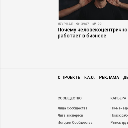
ВНОСТЬ
13675
522
ЖУРНАЛ
3947
22
понентов состоит
Почему человекоцентрично
работает в бизнесе
О ПРОЕКТЕ
F.A.Q.
РЕКЛАМА
Д
CООБЩЕСТВО
КАРЬЕРА
Лица Сообщества
HR-менед
Лига экспертов
Поиск раб
История Сообщества
Рынок тру