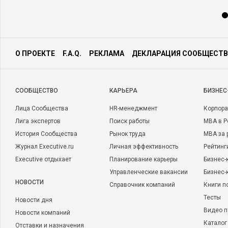
О ПРОЕКТЕ
F.A.Q.
РЕКЛАМА
ДЕКЛАРАЦИЯ СООБЩЕСТВ
CООБЩЕСТВО
КАРЬЕРА
БИЗНЕС
Лица Сообщества
HR-менеджмент
Корпора
Лига экспертов
Поиск работы
MBA в Р
История Сообщества
Рынок труда
MBA за 
Журнал Executive.ru
Личная эффективность
Рейтинг
Executive отдыхает
Планирование карьеры
Бизнес-
Управленческие вакансии
Бизнес-
НОВОСТИ
Справочник компаний
Книги п
Тесты
Новости дня
Видео п
Новости компаний
Каталог
Отставки и назначения