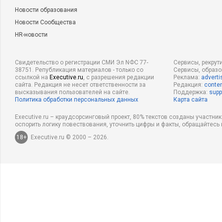
Новости образования
Новости Сообщества
HR-новости
Свидетельство о регистрации СМИ Эл NФС 77-
Сервисы, рекрут
38751. Републикация материалов - только со
Сервисы, образ
ссылкой на
Executive.ru
, с разрешения редакции
Реклама:
adverti
сайта. Редакция не несет ответственности за
Редакция:
conten
высказывания пользователей на сайте.
Поддержка:
supp
Политика обработки персональных данных
Карта сайта
Executive.ru – краудсорсинговый проект, 80% текстов созданы участни
оспорить логику повествования, уточнить цифры и факты, обращайтесь 
18+
Executive.ru © 2000 – 2026.