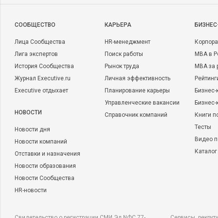
CООБЩЕСТВО
КАРЬЕРА
БИЗНЕС
Лица Сообщества
HR-менеджмент
Корпора
Лига экспертов
Поиск работы
MBA в Р
История Сообщества
Рынок труда
MBA за 
Журнал Executive.ru
Личная эффективность
Рейтинг
Executive отдыхает
Планирование карьеры
Бизнес-
Управленческие вакансии
Бизнес-
НОВОСТИ
Справочник компаний
Книги п
Тесты
Новости дня
Видео п
Новости компаний
Каталог
Отставки и назначения
Новости образования
Новости Сообщества
HR-новости
Свидетельство о регистрации СМИ Эл NФС 77-
Сервисы, рекрут