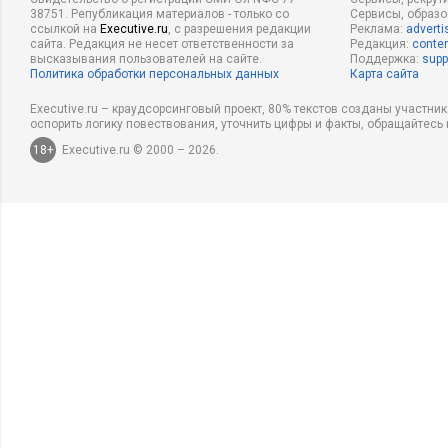
38751. Републикация материалов - только со
Сервисы, образ
ссылкой на
Executive.ru
, с разрешения редакции
Реклама:
adverti
сайта. Редакция не несет ответственности за
Редакция:
conten
высказывания пользователей на сайте.
Поддержка:
supp
Политика обработки персональных данных
Карта сайта
Executive.ru – краудсорсинговый проект, 80% текстов созданы участни
оспорить логику повествования, уточнить цифры и факты, обращайтесь 
18+
Executive.ru © 2000 – 2026.