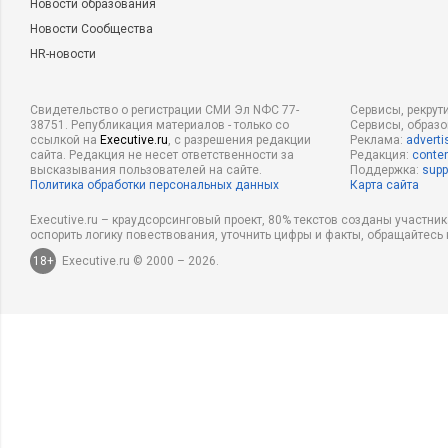
Новости образования
Новости Сообщества
HR-новости
Свидетельство о регистрации СМИ Эл NФС 77-
Сервисы, рекрут
38751. Републикация материалов - только со
Сервисы, образ
ссылкой на
Executive.ru
, с разрешения редакции
Реклама:
adverti
сайта. Редакция не несет ответственности за
Редакция:
conten
высказывания пользователей на сайте.
Поддержка:
supp
Политика обработки персональных данных
Карта сайта
Executive.ru – краудсорсинговый проект, 80% текстов созданы участни
оспорить логику повествования, уточнить цифры и факты, обращайтесь 
18+
Executive.ru © 2000 – 2026.