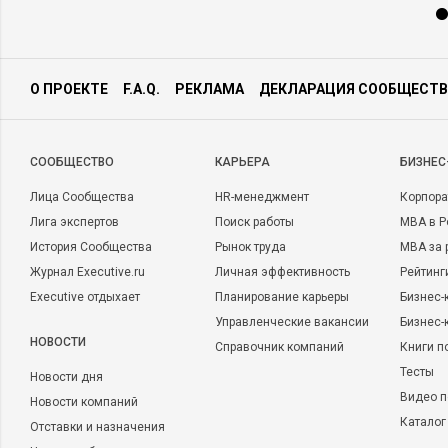
О ПРОЕКТЕ
F.A.Q.
РЕКЛАМА
ДЕКЛАРАЦИЯ СООБЩЕСТВ
CООБЩЕСТВО
КАРЬЕРА
БИЗНЕС
Лица Сообщества
HR-менеджмент
Корпора
Лига экспертов
Поиск работы
MBA в Р
История Сообщества
Рынок труда
MBA за 
Журнал Executive.ru
Личная эффективность
Рейтинг
Executive отдыхает
Планирование карьеры
Бизнес-
Управленческие вакансии
Бизнес-
НОВОСТИ
Справочник компаний
Книги п
Тесты
Новости дня
Видео п
Новости компаний
Каталог
Отставки и назначения