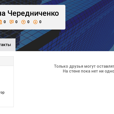
на
Чередниченко
0
0
0
0
такты
Только друзья могут оставля
На стене пока нет ни одн
тор