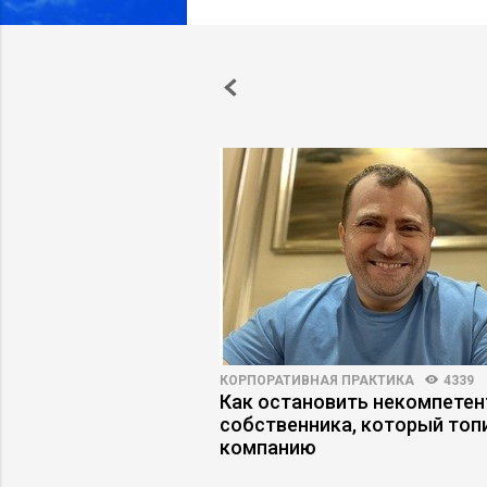
АРЬЕРЫ
6244
50
КОРПОРАТИВНАЯ ПРАКТИКА
4339
 руководитель
Как остановить некомпетен
ильный выбор
собственника, который топ
компанию