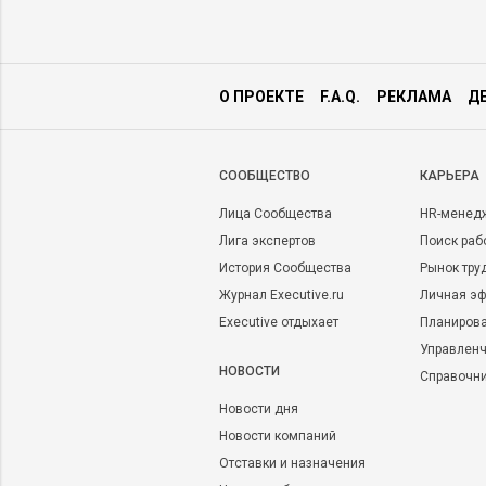
О ПРОЕКТЕ
F.A.Q.
РЕКЛАМА
Д
CООБЩЕСТВО
КАРЬЕРА
Лица Сообщества
HR-менед
Лига экспертов
Поиск раб
История Сообщества
Рынок тру
Журнал Executive.ru
Личная эф
Executive отдыхает
Планирова
Управленч
НОВОСТИ
Справочн
Новости дня
Новости компаний
Отставки и назначения