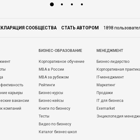
ЕКЛАРАЦИЯ СООБЩЕСТВА
СТАТЬ АВТОРОМ
1898 пользовате
БИЗНЕС-ОБРАЗОВАНИЕ
МЕНЕДЖМЕНТ
жмент
Корпоративное обучение
Бизнес-лидерство
оты
MBA в России
Корпоративная практик
да
MBA за рубежом
IT-менеджмент
фективность
Рейтинги
Маркетинг
ние карьеры
Бизнес-курсы
Продажи
еские вакансии
Бизнес-кейсы
IT для бизнеса
ик компаний
Книги по бизнесу
Exemarket
Тесты
Энциклопедия менедж
Видео по бизнесу
Каталог бизнес-школ