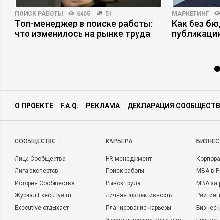
ПОИСК РАБОТЫ
6405
51
МАРКЕТИНГ
Топ-менеджер в поиске работы:
Как без б
что изменилось на рынке труда
публикаци
О ПРОЕКТЕ
F.A.Q.
РЕКЛАМА
ДЕКЛАРАЦИЯ СООБЩЕСТВ
CООБЩЕСТВО
КАРЬЕРА
БИЗНЕС
Лица Сообщества
HR-менеджмент
Корпора
Лига экспертов
Поиск работы
MBA в Р
История Сообщества
Рынок труда
MBA за 
Журнал Executive.ru
Личная эффективность
Рейтинг
Executive отдыхает
Планирование карьеры
Бизнес-