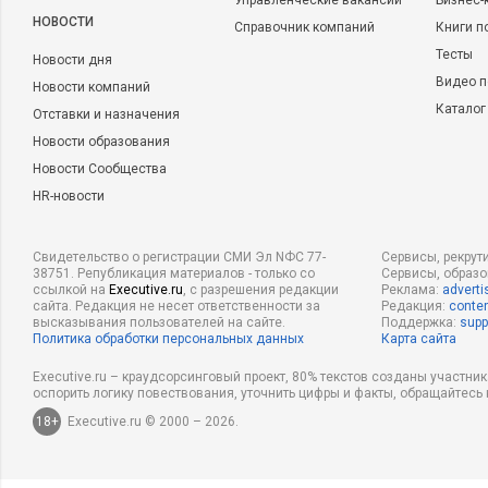
Управленческие вакансии
Бизнес-
НОВОСТИ
Справочник компаний
Книги п
Тесты
Новости дня
Видео п
Новости компаний
Каталог
Отставки и назначения
Новости образования
Новости Сообщества
HR-новости
Свидетельство о регистрации СМИ Эл NФС 77-
Сервисы, рекрут
38751. Републикация материалов - только со
Сервисы, образ
ссылкой на
Executive.ru
, с разрешения редакции
Реклама:
adverti
сайта. Редакция не несет ответственности за
Редакция:
conten
высказывания пользователей на сайте.
Поддержка:
supp
Политика обработки персональных данных
Карта сайта
Executive.ru – краудсорсинговый проект, 80% текстов созданы участни
оспорить логику повествования, уточнить цифры и факты, обращайтесь 
18+
Executive.ru © 2000 – 2026.