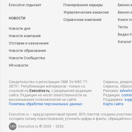
Executive отдыхает
Планирование карьеры
Бизнес-
Управленческие вакансии
Бизнес-
НОВОСТИ
Справочник компаний
Книги п
Тесты
Новости дня
Видео п
Новости компаний
Каталог
Отставки и назначения
Новости образования
Новости Сообщества
HR-новости
Свидетельство о регистрации СМИ Эл NФС 77-
Сервисы, рекрут
38751. Републикация материалов - только со
Сервисы, образ
ссылкой на
Executive.ru
, с разрешения редакции
Реклама:
adverti
сайта. Редакция не несет ответственности за
Редакция:
conten
высказывания пользователей на сайте.
Поддержка:
supp
Политика обработки персональных данных
Карта сайта
Executive.ru – краудсорсинговый проект, 80% текстов созданы участни
оспорить логику повествования, уточнить цифры и факты, обращайтесь 
18+
Executive.ru © 2000 – 2026.