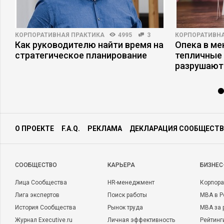
КОРПОРАТИВНАЯ ПРАКТИКА
4995
3
КОРПОРАТИВНА
Как руководителю найти время на
Опека в ме
стратегическое планирование
тепличные 
разрушают
О ПРОЕКТЕ
F.A.Q.
РЕКЛАМА
ДЕКЛАРАЦИЯ СООБЩЕСТВ
CООБЩЕСТВО
КАРЬЕРА
БИЗНЕС
Лица Сообщества
HR-менеджмент
Корпора
Лига экспертов
Поиск работы
MBA в Р
История Сообщества
Рынок труда
MBA за 
Журнал Executive.ru
Личная эффективность
Рейтинг