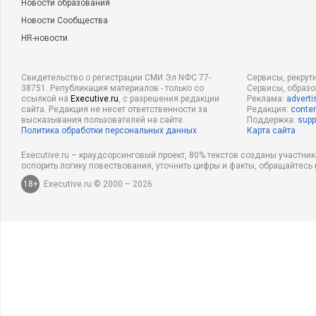
Новости образования
Новости Сообщества
HR-новости
Свидетельство о регистрации СМИ Эл NФС 77-
Сервисы, рекрут
38751. Републикация материалов - только со
Сервисы, образ
ссылкой на
Executive.ru
, с разрешения редакции
Реклама:
adverti
сайта. Редакция не несет ответственности за
Редакция:
conten
высказывания пользователей на сайте.
Поддержка:
supp
Политика обработки персональных данных
Карта сайта
Executive.ru – краудсорсинговый проект, 80% текстов созданы участни
оспорить логику повествования, уточнить цифры и факты, обращайтесь 
18+
Executive.ru © 2000 – 2026.