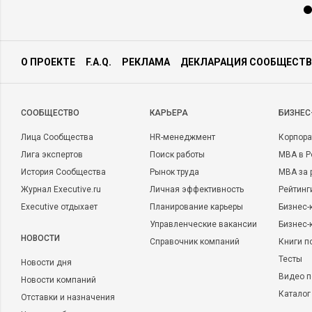
О ПРОЕКТЕ
F.A.Q.
РЕКЛАМА
ДЕКЛАРАЦИЯ СООБЩЕСТВ
CООБЩЕСТВО
КАРЬЕРА
БИЗНЕС
Лица Сообщества
HR-менеджмент
Корпора
Лига экспертов
Поиск работы
MBA в Р
История Сообщества
Рынок труда
MBA за 
Журнал Executive.ru
Личная эффективность
Рейтинг
Executive отдыхает
Планирование карьеры
Бизнес-
Управленческие вакансии
Бизнес-
НОВОСТИ
Справочник компаний
Книги п
Тесты
Новости дня
Видео п
Новости компаний
Каталог
Отставки и назначения