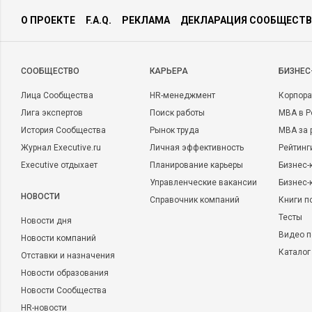
О ПРОЕКТЕ
F.A.Q.
РЕКЛАМА
ДЕКЛАРАЦИЯ СООБЩЕСТВ
CООБЩЕСТВО
КАРЬЕРА
БИЗНЕС
Лица Сообщества
HR-менеджмент
Корпора
Лига экспертов
Поиск работы
MBA в Р
История Сообщества
Рынок труда
MBA за 
Журнал Executive.ru
Личная эффективность
Рейтинг
Executive отдыхает
Планирование карьеры
Бизнес-
Управленческие вакансии
Бизнес-
НОВОСТИ
Справочник компаний
Книги п
Тесты
Новости дня
Видео п
Новости компаний
Каталог
Отставки и назначения
Новости образования
Новости Сообщества
HR-новости