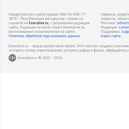
Свидетельство о регистрации СМИ Эл NФС 77-
Сервисы, рекрут
38751. Републикация материалов - только со
Сервисы, образ
ссылкой на
Executive.ru
, с разрешения редакции
Реклама:
adverti
сайта. Редакция не несет ответственности за
Редакция:
conten
высказывания пользователей на сайте.
Поддержка:
supp
Политика обработки персональных данных
Карта сайта
Executive.ru – краудсорсинговый проект, 80% текстов созданы участни
оспорить логику повествования, уточнить цифры и факты, обращайтесь 
18+
Executive.ru © 2000 – 2026.