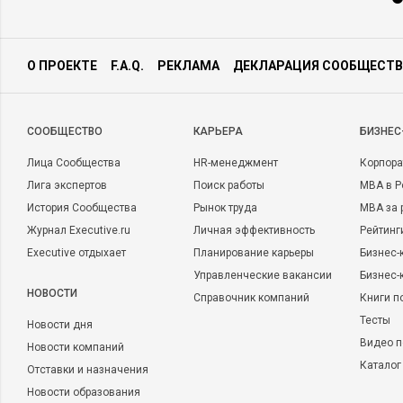
О ПРОЕКТЕ
F.A.Q.
РЕКЛАМА
ДЕКЛАРАЦИЯ СООБЩЕСТВ
CООБЩЕСТВО
КАРЬЕРА
БИЗНЕС
Лица Сообщества
HR-менеджмент
Корпора
Лига экспертов
Поиск работы
MBA в Р
История Сообщества
Рынок труда
MBA за 
Журнал Executive.ru
Личная эффективность
Рейтинг
Executive отдыхает
Планирование карьеры
Бизнес-
Управленческие вакансии
Бизнес-
НОВОСТИ
Справочник компаний
Книги п
Тесты
Новости дня
Видео п
Новости компаний
Каталог
Отставки и назначения
Новости образования