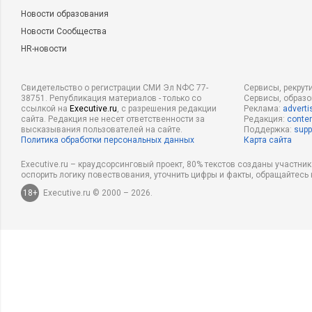
Новости образования
Новости Сообщества
HR-новости
Свидетельство о регистрации СМИ Эл NФС 77-
Сервисы, рекрут
38751. Републикация материалов - только со
Сервисы, образ
ссылкой на
Executive.ru
, с разрешения редакции
Реклама:
adverti
сайта. Редакция не несет ответственности за
Редакция:
conten
высказывания пользователей на сайте.
Поддержка:
supp
Политика обработки персональных данных
Карта сайта
Executive.ru – краудсорсинговый проект, 80% текстов созданы участни
оспорить логику повествования, уточнить цифры и факты, обращайтесь 
18+
Executive.ru © 2000 – 2026.