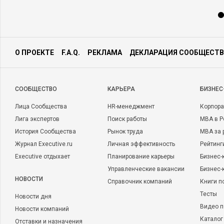
О ПРОЕКТЕ
F.A.Q.
РЕКЛАМА
ДЕКЛАРАЦИЯ СООБЩЕСТВ
CООБЩЕСТВО
КАРЬЕРА
БИЗНЕС
Лица Сообщества
HR-менеджмент
Корпора
Лига экспертов
Поиск работы
MBA в Р
История Сообщества
Рынок труда
MBA за 
Журнал Executive.ru
Личная эффективность
Рейтинг
Executive отдыхает
Планирование карьеры
Бизнес-
Управленческие вакансии
Бизнес-
НОВОСТИ
Справочник компаний
Книги п
Тесты
Новости дня
Видео п
Новости компаний
Каталог
Отставки и назначения