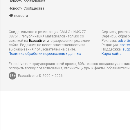
Новости образования
Новости Сообщества
HR-новости
Свидетельство о регистрации СМИ Эл NФС 77-
Сервисы, рекрут
38751. Републикация материалов - только со
Сервисы, образ
ссылкой на
Executive.ru
, с разрешения редакции
Реклама:
adverti
сайта. Редакция не несет ответственности за
Редакция:
conten
высказывания пользователей на сайте.
Поддержка:
supp
Политика обработки персональных данных
Карта сайта
Executive.ru – краудсорсинговый проект, 80% текстов созданы участни
оспорить логику повествования, уточнить цифры и факты, обращайтесь 
18+
Executive.ru © 2000 – 2026.