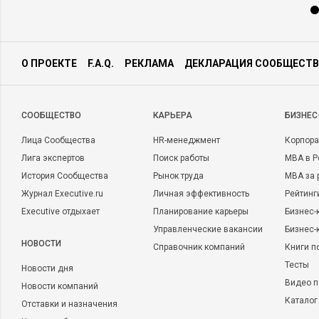
О ПРОЕКТЕ
F.A.Q.
РЕКЛАМА
ДЕКЛАРАЦИЯ СООБЩЕСТВ
CООБЩЕСТВО
КАРЬЕРА
БИЗНЕС
Лица Сообщества
HR-менеджмент
Корпора
Лига экспертов
Поиск работы
MBA в Р
История Сообщества
Рынок труда
MBA за 
Журнал Executive.ru
Личная эффективность
Рейтинг
Executive отдыхает
Планирование карьеры
Бизнес-
Управленческие вакансии
Бизнес-
НОВОСТИ
Справочник компаний
Книги п
Тесты
Новости дня
Видео п
Новости компаний
Каталог
Отставки и назначения