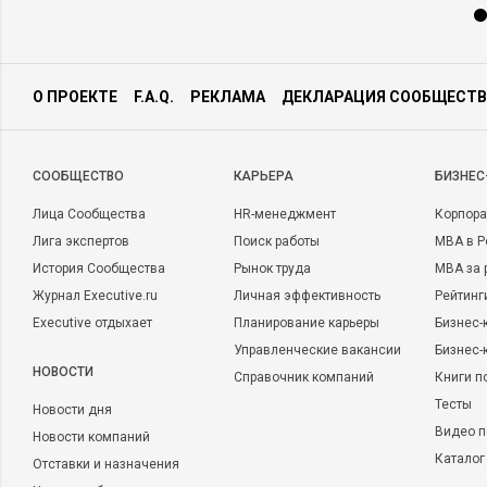
О ПРОЕКТЕ
F.A.Q.
РЕКЛАМА
ДЕКЛАРАЦИЯ СООБЩЕСТВ
CООБЩЕСТВО
КАРЬЕРА
БИЗНЕС
Лица Сообщества
HR-менеджмент
Корпора
Лига экспертов
Поиск работы
MBA в Р
История Сообщества
Рынок труда
MBA за 
Журнал Executive.ru
Личная эффективность
Рейтинг
Executive отдыхает
Планирование карьеры
Бизнес-
Управленческие вакансии
Бизнес-
НОВОСТИ
Справочник компаний
Книги п
Тесты
Новости дня
Видео п
Новости компаний
Каталог
Отставки и назначения