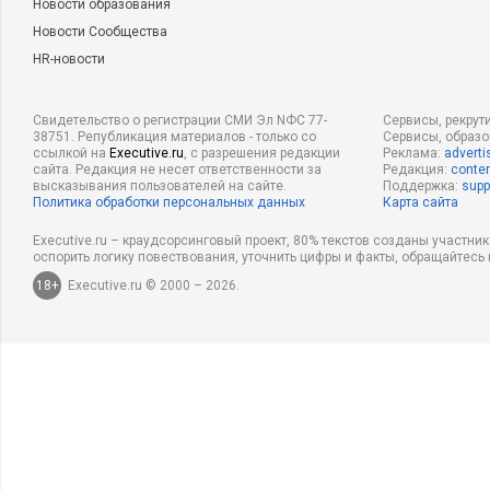
Новости образования
Новости Сообщества
HR-новости
Свидетельство о регистрации СМИ Эл NФС 77-
Сервисы, рекрут
38751. Републикация материалов - только со
Сервисы, образ
ссылкой на
Executive.ru
, с разрешения редакции
Реклама:
adverti
сайта. Редакция не несет ответственности за
Редакция:
conten
высказывания пользователей на сайте.
Поддержка:
supp
Политика обработки персональных данных
Карта сайта
Executive.ru – краудсорсинговый проект, 80% текстов созданы участни
оспорить логику повествования, уточнить цифры и факты, обращайтесь 
18+
Executive.ru © 2000 – 2026.