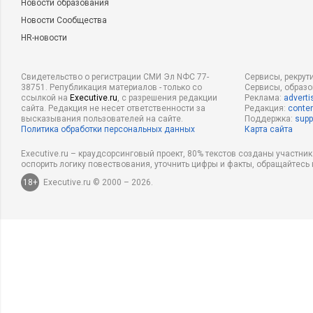
Новости образования
Новости Сообщества
HR-новости
Свидетельство о регистрации СМИ Эл NФС 77-
Сервисы, рекрут
38751. Републикация материалов - только со
Сервисы, образ
ссылкой на
Executive.ru
, с разрешения редакции
Реклама:
adverti
сайта. Редакция не несет ответственности за
Редакция:
conten
высказывания пользователей на сайте.
Поддержка:
supp
Политика обработки персональных данных
Карта сайта
Executive.ru – краудсорсинговый проект, 80% текстов созданы участни
оспорить логику повествования, уточнить цифры и факты, обращайтесь 
18+
Executive.ru © 2000 – 2026.