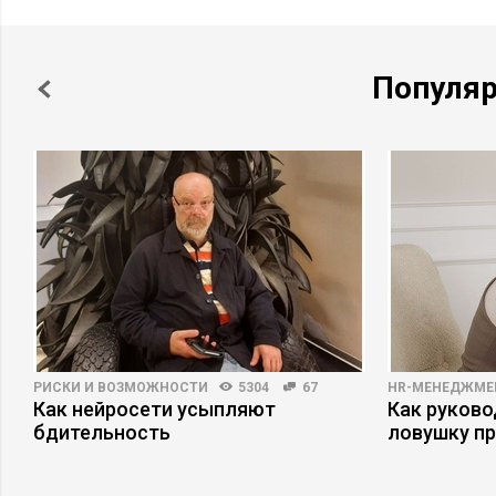
Популя
РИСКИ И ВОЗМОЖНОСТИ
5304
67
HR-МЕНЕДЖМЕ
Как нейросети усыпляют
Как руково
а
бдительность
ловушку п