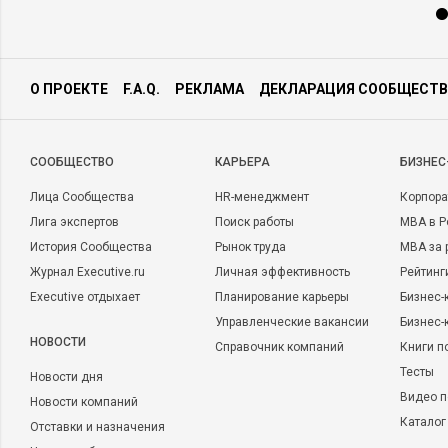
О ПРОЕКТЕ
F.A.Q.
РЕКЛАМА
ДЕКЛАРАЦИЯ СООБЩЕСТВ
CООБЩЕСТВО
КАРЬЕРА
БИЗНЕС
Лица Сообщества
HR-менеджмент
Корпора
Лига экспертов
Поиск работы
MBA в Р
История Сообщества
Рынок труда
MBA за 
Журнал Executive.ru
Личная эффективность
Рейтинг
Executive отдыхает
Планирование карьеры
Бизнес-
Управленческие вакансии
Бизнес-
НОВОСТИ
Справочник компаний
Книги п
Тесты
Новости дня
Видео п
Новости компаний
Каталог
Отставки и назначения