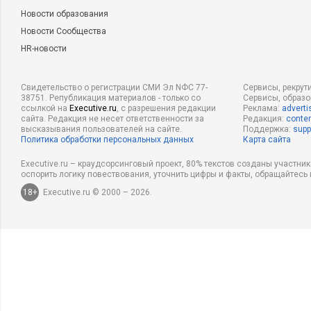
Новости образования
Новости Сообщества
HR-новости
Свидетельство о регистрации СМИ Эл NФС 77-
Сервисы, рекрут
38751. Републикация материалов - только со
Сервисы, образ
ссылкой на
Executive.ru
, с разрешения редакции
Реклама:
adverti
сайта. Редакция не несет ответственности за
Редакция:
conten
высказывания пользователей на сайте.
Поддержка:
supp
Политика обработки персональных данных
Карта сайта
Executive.ru – краудсорсинговый проект, 80% текстов созданы участни
оспорить логику повествования, уточнить цифры и факты, обращайтесь 
18+
Executive.ru © 2000 – 2026.