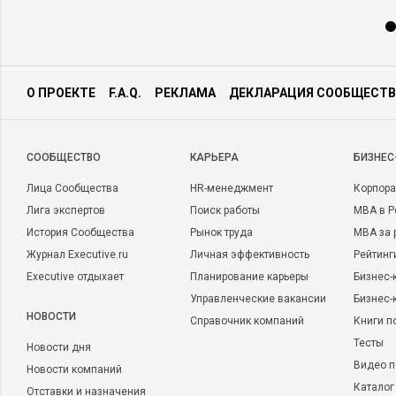
О ПРОЕКТЕ
F.A.Q.
РЕКЛАМА
ДЕКЛАРАЦИЯ СООБЩЕСТВ
CООБЩЕСТВО
КАРЬЕРА
БИЗНЕС
Лица Сообщества
HR-менеджмент
Корпора
Лига экспертов
Поиск работы
MBA в Р
История Сообщества
Рынок труда
MBA за 
Журнал Executive.ru
Личная эффективность
Рейтинг
Executive отдыхает
Планирование карьеры
Бизнес-
Управленческие вакансии
Бизнес-
НОВОСТИ
Справочник компаний
Книги п
Тесты
Новости дня
Видео п
Новости компаний
Каталог
Отставки и назначения