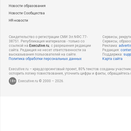
Новости образования
Новости Сообщества
HR-новости
Свидетельство о регистрации СМИ Эл NФС 77-
Сервисы, рекрут
38751. Републикация материалов - только со
Сервисы, образ
ссылкой на
Executive.ru
, с разрешения редакции
Реклама:
adverti
сайта. Редакция не несет ответственности за
Редакция:
conten
высказывания пользователей на сайте.
Поддержка:
supp
Политика обработки персональных данных
Карта сайта
Executive.ru – краудсорсинговый проект, 80% текстов созданы участни
оспорить логику повествования, уточнить цифры и факты, обращайтесь 
18+
Executive.ru © 2000 – 2026.