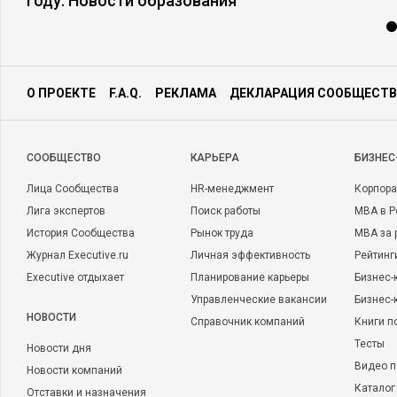
году. Новости образования
О ПРОЕКТЕ
F.A.Q.
РЕКЛАМА
ДЕКЛАРАЦИЯ СООБЩЕСТВ
CООБЩЕСТВО
КАРЬЕРА
БИЗНЕС
Лица Сообщества
HR-менеджмент
Корпора
Лига экспертов
Поиск работы
MBA в Р
История Сообщества
Рынок труда
MBA за 
Журнал Executive.ru
Личная эффективность
Рейтинг
Executive отдыхает
Планирование карьеры
Бизнес-
Управленческие вакансии
Бизнес-
НОВОСТИ
Справочник компаний
Книги п
Тесты
Новости дня
Видео п
Новости компаний
Каталог
Отставки и назначения