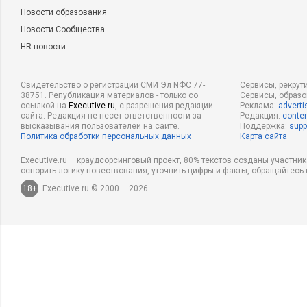
Новости образования
Новости Сообщества
HR-новости
Свидетельство о регистрации СМИ Эл NФС 77-
Сервисы, рекрут
38751. Републикация материалов - только со
Сервисы, образ
ссылкой на
Executive.ru
, с разрешения редакции
Реклама:
adverti
сайта. Редакция не несет ответственности за
Редакция:
conten
высказывания пользователей на сайте.
Поддержка:
supp
Политика обработки персональных данных
Карта сайта
Executive.ru – краудсорсинговый проект, 80% текстов созданы участни
оспорить логику повествования, уточнить цифры и факты, обращайтесь 
18+
Executive.ru © 2000 – 2026.