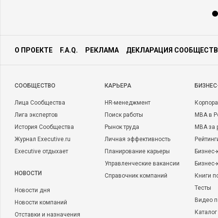
О ПРОЕКТЕ
F.A.Q.
РЕКЛАМА
ДЕКЛАРАЦИЯ СООБЩЕСТВ
CООБЩЕСТВО
КАРЬЕРА
БИЗНЕС
Лица Сообщества
HR-менеджмент
Корпора
Лига экспертов
Поиск работы
MBA в Р
История Сообщества
Рынок труда
MBA за 
Журнал Executive.ru
Личная эффективность
Рейтинг
Executive отдыхает
Планирование карьеры
Бизнес-
Управленческие вакансии
Бизнес-
НОВОСТИ
Справочник компаний
Книги п
Тесты
Новости дня
Видео п
Новости компаний
Каталог
Отставки и назначения