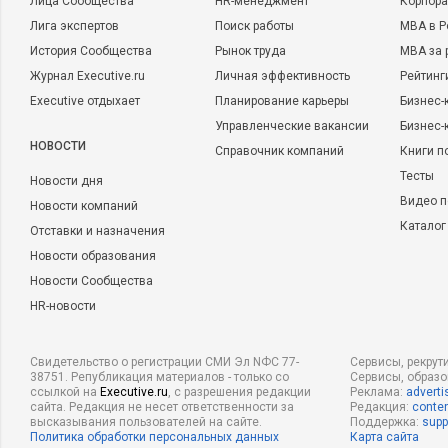
Лица Сообщества
HR-менеджмент
Корпора
Лига экспертов
Поиск работы
MBA в Р
История Сообщества
Рынок труда
MBA за 
Журнал Executive.ru
Личная эффективность
Рейтинг
Executive отдыхает
Планирование карьеры
Бизнес-
Управленческие вакансии
Бизнес-
НОВОСТИ
Справочник компаний
Книги п
Тесты
Новости дня
Видео п
Новости компаний
Каталог
Отставки и назначения
Новости образования
Новости Сообщества
HR-новости
Свидетельство о регистрации СМИ Эл NФС 77-
Сервисы, рекрут
38751. Републикация материалов - только со
Сервисы, образ
ссылкой на
Executive.ru
, с разрешения редакции
Реклама:
adverti
сайта. Редакция не несет ответственности за
Редакция:
conten
высказывания пользователей на сайте.
Поддержка:
supp
Политика обработки персональных данных
Карта сайта