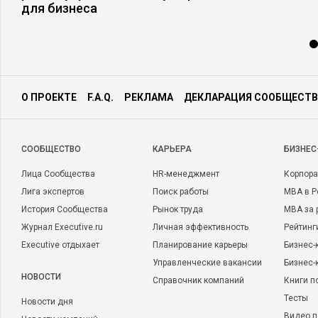
для бизнеса
О ПРОЕКТЕ
F.A.Q.
РЕКЛАМА
ДЕКЛАРАЦИЯ СООБЩЕСТВ
CООБЩЕСТВО
КАРЬЕРА
БИЗНЕС
Лица Сообщества
HR-менеджмент
Корпора
Лига экспертов
Поиск работы
MBA в Р
История Сообщества
Рынок труда
MBA за 
Журнал Executive.ru
Личная эффективность
Рейтинг
Executive отдыхает
Планирование карьеры
Бизнес-
Управленческие вакансии
Бизнес-
НОВОСТИ
Справочник компаний
Книги п
Тесты
Новости дня
Видео п