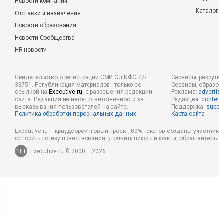
Новости компаний
Каталог
Отставки и назначения
Новости образования
Новости Сообщества
HR-новости
Свидетельство о регистрации СМИ Эл NФС 77-
Сервисы, рекрут
38751. Републикация материалов - только со
Сервисы, образ
ссылкой на
Executive.ru
, с разрешения редакции
Реклама:
adverti
сайта. Редакция не несет ответственности за
Редакция:
conten
высказывания пользователей на сайте.
Поддержка:
supp
Политика обработки персональных данных
Карта сайта
Executive.ru – краудсорсинговый проект, 80% текстов созданы участни
оспорить логику повествования, уточнить цифры и факты, обращайтесь 
18+
Executive.ru © 2000 – 2026.