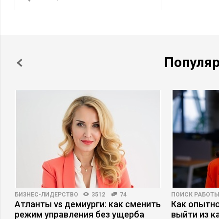
Популя
БИЗНЕС-ЛИДЕРСТВО
3512
74
ПОИСК РАБОТ
Атланты vs демиурги: как сменить
Как опытн
х
режим управления без ущерба
выйти из к