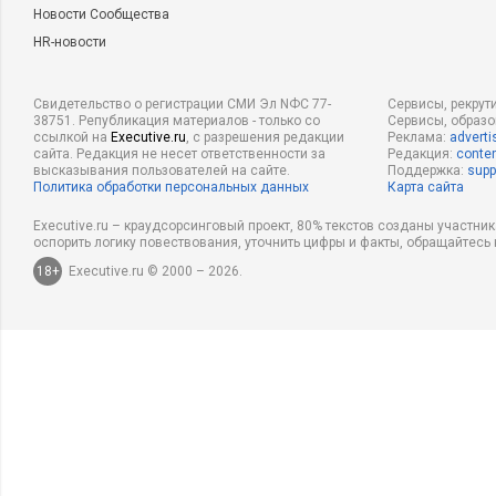
Новости Сообщества
HR-новости
Свидетельство о регистрации СМИ Эл NФС 77-
Сервисы, рекрут
38751. Републикация материалов - только со
Сервисы, образ
ссылкой на
Executive.ru
, с разрешения редакции
Реклама:
adverti
сайта. Редакция не несет ответственности за
Редакция:
conten
высказывания пользователей на сайте.
Поддержка:
supp
Политика обработки персональных данных
Карта сайта
Executive.ru – краудсорсинговый проект, 80% текстов созданы участни
оспорить логику повествования, уточнить цифры и факты, обращайтесь 
18+
Executive.ru © 2000 – 2026.