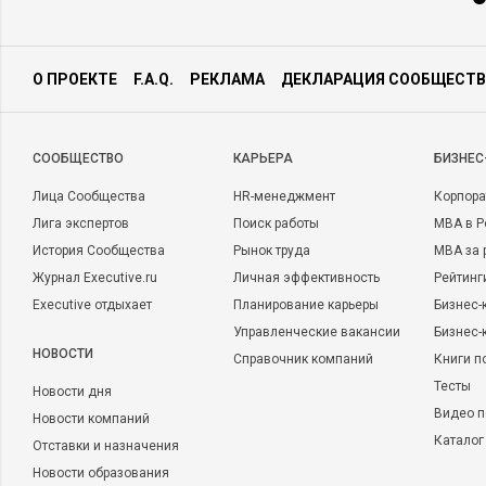
О ПРОЕКТЕ
F.A.Q.
РЕКЛАМА
ДЕКЛАРАЦИЯ СООБЩЕСТВ
CООБЩЕСТВО
КАРЬЕРА
БИЗНЕС
Лица Сообщества
HR-менеджмент
Корпора
Лига экспертов
Поиск работы
MBA в Р
История Сообщества
Рынок труда
MBA за 
Журнал Executive.ru
Личная эффективность
Рейтинг
Executive отдыхает
Планирование карьеры
Бизнес-
Управленческие вакансии
Бизнес-
НОВОСТИ
Справочник компаний
Книги п
Тесты
Новости дня
Видео п
Новости компаний
Каталог
Отставки и назначения
Новости образования