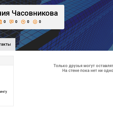
ния
Часовникова
0
0
0
0
такты
Только друзья могут оставля
На стене пока нет ни одн
ингу