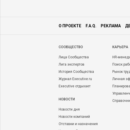
О ПРОЕКТЕ
F.A.Q.
РЕКЛАМА
Д
CООБЩЕСТВО
КАРЬЕРА
Лица Сообщества
HR-менед
Лига экспертов
Поиск раб
История Сообщества
Рынок тру
Журнал Executive.ru
Личная эф
Executive отдыхает
Планирова
Управленч
НОВОСТИ
Справочн
Новости дня
Новости компаний
Отставки и назначения