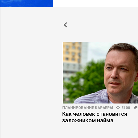
5593
40
ПЛАНИРОВАНИЕ КАРЬЕРЫ
5100
аносят ответный
Как человек становится
ойти фильтры найма и
заложником найма
ьеру