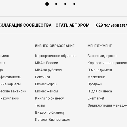
ЕКЛАРАЦИЯ СООБЩЕСТВА
СТАТЬ АВТОРОМ
1629 пользовате
БИЗНЕС-ОБРАЗОВАНИЕ
МЕНЕДЖМЕНТ
жмент
Корпоративное обучение
Бизнес-лидерство
оты
MBA в России
Корпоративная практик
да
MBA за рубежом
IT-менеджмент
фективность
Рейтинги
Маркетинг
ние карьеры
Бизнес-курсы
Продажи
еские вакансии
Бизнес-кейсы
IT для бизнеса
ик компаний
Книги по бизнесу
Exemarket
Тесты
Энциклопедия менедж
Видео по бизнесу
Каталог бизнес-школ