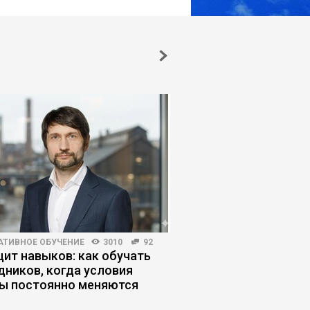
АТИВНОЕ ОБУЧЕНИЕ
3010
92
ПЛАНИРОВАНИЕ КАРЬЕРЫ
ит навыков: как обучать
Когда плохой руков
дников, когда условия
сделал правильный
ы постоянно меняются