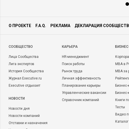
О ПРОЕКТЕ
F.A.Q.
РЕКЛАМА
ДЕКЛАРАЦИЯ СООБЩЕСТВ
CООБЩЕСТВО
КАРЬЕРА
БИЗНЕС
Лица Сообщества
HR-менеджмент
Корпора
Лига экспертов
Поиск работы
MBA в Р
История Сообщества
Рынок труда
MBA за 
Журнал Executive.ru
Личная эффективность
Рейтинг
Executive отдыхает
Планирование карьеры
Бизнес-
Управленческие вакансии
Бизнес-
НОВОСТИ
Справочник компаний
Книги п
Тесты
Новости дня
Видео п
Новости компаний
Каталог
Отставки и назначения