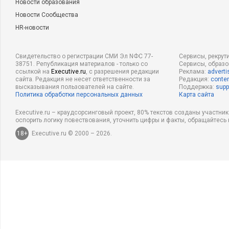
Новости образования
Новости Сообщества
HR-новости
Свидетельство о регистрации СМИ Эл NФС 77-
Сервисы, рекрут
38751. Републикация материалов - только со
Сервисы, образ
ссылкой на
Executive.ru
, с разрешения редакции
Реклама:
adverti
сайта. Редакция не несет ответственности за
Редакция:
conten
высказывания пользователей на сайте.
Поддержка:
supp
Политика обработки персональных данных
Карта сайта
Executive.ru – краудсорсинговый проект, 80% текстов созданы участни
оспорить логику повествования, уточнить цифры и факты, обращайтесь 
18+
Executive.ru © 2000 – 2026.