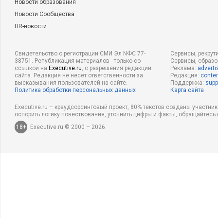
Новости образования
Новости Сообщества
HR-новости
Свидетельство о регистрации СМИ Эл NФС 77-
Сервисы, рекрут
38751. Републикация материалов - только со
Сервисы, образ
ссылкой на
Executive.ru
, с разрешения редакции
Реклама:
adverti
сайта. Редакция не несет ответственности за
Редакция:
conten
высказывания пользователей на сайте.
Поддержка:
supp
Политика обработки персональных данных
Карта сайта
Executive.ru – краудсорсинговый проект, 80% текстов созданы участни
оспорить логику повествования, уточнить цифры и факты, обращайтесь 
18+
Executive.ru © 2000 – 2026.