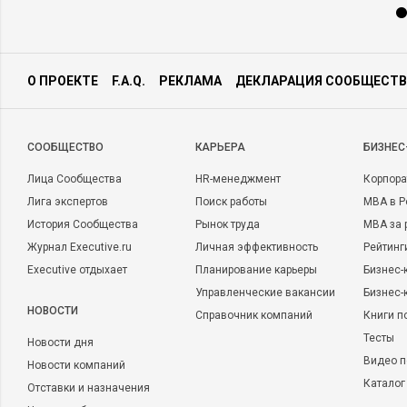
О ПРОЕКТЕ
F.A.Q.
РЕКЛАМА
ДЕКЛАРАЦИЯ СООБЩЕСТВ
CООБЩЕСТВО
КАРЬЕРА
БИЗНЕС
Лица Сообщества
HR-менеджмент
Корпора
Лига экспертов
Поиск работы
MBA в Р
История Сообщества
Рынок труда
MBA за 
Журнал Executive.ru
Личная эффективность
Рейтинг
Executive отдыхает
Планирование карьеры
Бизнес-
Управленческие вакансии
Бизнес-
НОВОСТИ
Справочник компаний
Книги п
Тесты
Новости дня
Видео п
Новости компаний
Каталог
Отставки и назначения