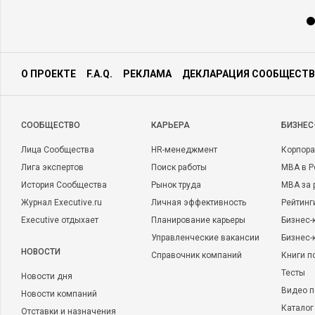
О ПРОЕКТЕ
F.A.Q.
РЕКЛАМА
ДЕКЛАРАЦИЯ СООБЩЕСТВ
CООБЩЕСТВО
КАРЬЕРА
БИЗНЕС
Лица Сообщества
HR-менеджмент
Корпора
Лига экспертов
Поиск работы
MBA в Р
История Сообщества
Рынок труда
MBA за 
Журнал Executive.ru
Личная эффективность
Рейтинг
Executive отдыхает
Планирование карьеры
Бизнес-
Управленческие вакансии
Бизнес-
НОВОСТИ
Справочник компаний
Книги п
Тесты
Новости дня
Видео п
Новости компаний
Каталог
Отставки и назначения