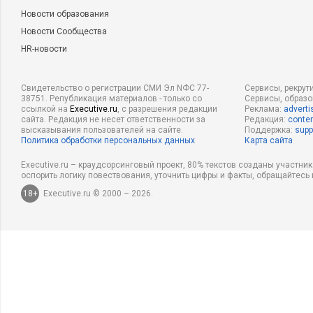
Новости образования
Новости Сообщества
HR-новости
Свидетельство о регистрации СМИ Эл NФС 77-
Сервисы, рекрут
38751. Републикация материалов - только со
Сервисы, образ
ссылкой на
Executive.ru
, с разрешения редакции
Реклама:
adverti
сайта. Редакция не несет ответственности за
Редакция:
conten
высказывания пользователей на сайте.
Поддержка:
supp
Политика обработки персональных данных
Карта сайта
Executive.ru – краудсорсинговый проект, 80% текстов созданы участни
оспорить логику повествования, уточнить цифры и факты, обращайтесь 
18+
Executive.ru © 2000 – 2026.