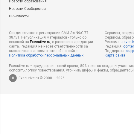
Новости образования
Новости Сообщества
HR-новости
Свидетельство о регистрации СМИ Эл NФС 77-
Сервисы, рекрут
38751. Републикация материалов - только со
Сервисы, образ
ссылкой на
Executive.ru
, с разрешения редакции
Реклама:
adverti
сайта. Редакция не несет ответственности за
Редакция:
conten
высказывания пользователей на сайте.
Поддержка:
supp
Политика обработки персональных данных
Карта сайта
Executive.ru – краудсорсинговый проект, 80% текстов созданы участни
оспорить логику повествования, уточнить цифры и факты, обращайтесь 
18+
Executive.ru © 2000 – 2026.