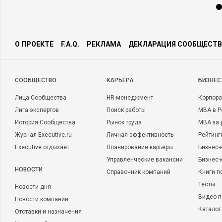
О ПРОЕКТЕ
F.A.Q.
РЕКЛАМА
ДЕКЛАРАЦИЯ СООБЩЕСТВ
CООБЩЕСТВО
КАРЬЕРА
БИЗНЕС
Лица Сообщества
HR-менеджмент
Корпора
Лига экспертов
Поиск работы
MBA в Р
История Сообщества
Рынок труда
MBA за 
Журнал Executive.ru
Личная эффективность
Рейтинг
Executive отдыхает
Планирование карьеры
Бизнес-
Управленческие вакансии
Бизнес-
НОВОСТИ
Справочник компаний
Книги п
Тесты
Новости дня
Видео п
Новости компаний
Каталог
Отставки и назначения