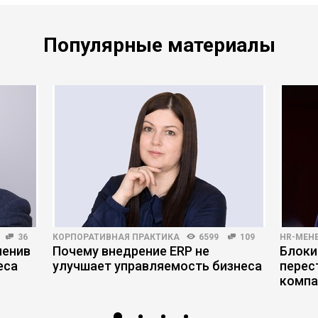
Популярные материалы
36
КОРПОРАТИВНАЯ ПРАКТИКА
6599
109
HR-МЕН
менив
Почему внедрение ERP не
Блоки
еса
улучшает управляемость бизнеса
перес
компа