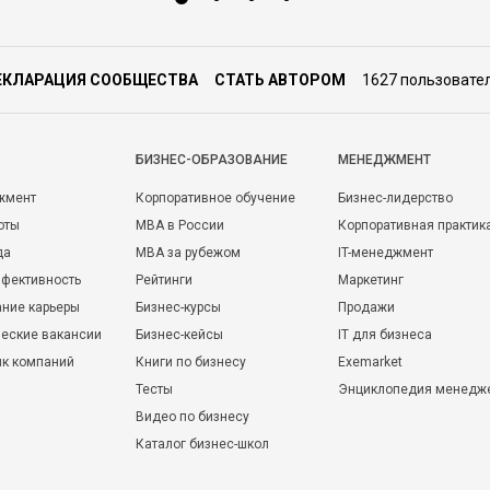
ЕКЛАРАЦИЯ СООБЩЕСТВА
СТАТЬ АВТОРОМ
1627 пользовате
БИЗНЕС-ОБРАЗОВАНИЕ
МЕНЕДЖМЕНТ
жмент
Корпоративное обучение
Бизнес-лидерство
оты
MBA в России
Корпоративная практик
да
MBA за рубежом
IT-менеджмент
фективность
Рейтинги
Маркетинг
ние карьеры
Бизнес-курсы
Продажи
еские вакансии
Бизнес-кейсы
IT для бизнеса
ик компаний
Книги по бизнесу
Exemarket
Тесты
Энциклопедия менедж
Видео по бизнесу
Каталог бизнес-школ