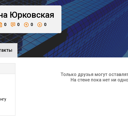
на
Юрковская
0
0
0
0
такты
Только друзья могут оставля
На стене пока нет ни одн
нгу