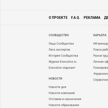
О ПРОЕКТЕ
F.A.Q.
РЕКЛАМА
Д
CООБЩЕСТВО
КАРЬЕРА
Лица Сообщества
HR-менед
Лига экспертов
Поиск раб
История Сообщества
Рынок тру
Журнал Executive.ru
Личная эф
Executive отдыхает
Планирова
Управленч
НОВОСТИ
Справочн
Новости дня
Новости компаний
Отставки и назначения
Новости образования