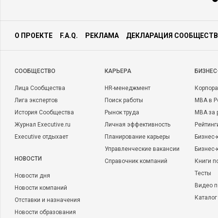
О ПРОЕКТЕ
F.A.Q.
РЕКЛАМА
ДЕКЛАРАЦИЯ СООБЩЕСТВ
CООБЩЕСТВО
КАРЬЕРА
БИЗНЕС
Лица Сообщества
HR-менеджмент
Корпора
Лига экспертов
Поиск работы
MBA в Р
История Сообщества
Рынок труда
MBA за 
Журнал Executive.ru
Личная эффективность
Рейтинг
Executive отдыхает
Планирование карьеры
Бизнес-
Управленческие вакансии
Бизнес-
НОВОСТИ
Справочник компаний
Книги п
Тесты
Новости дня
Видео п
Новости компаний
Каталог
Отставки и назначения
Новости образования