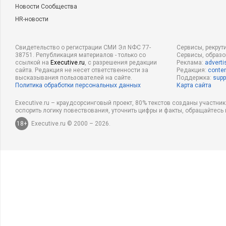
Новости Сообщества
HR-новости
Свидетельство о регистрации СМИ Эл NФС 77-
Сервисы, рекрут
38751. Републикация материалов - только со
Сервисы, образ
ссылкой на
Executive.ru
, с разрешения редакции
Реклама:
adverti
сайта. Редакция не несет ответственности за
Редакция:
conten
высказывания пользователей на сайте.
Поддержка:
supp
Политика обработки персональных данных
Карта сайта
Executive.ru – краудсорсинговый проект, 80% текстов созданы участни
оспорить логику повествования, уточнить цифры и факты, обращайтесь 
18+
Executive.ru © 2000 – 2026.