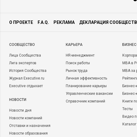
О ПРОЕКТЕ
F.A.Q.
РЕКЛАМА
ДЕКЛАРАЦИЯ СООБЩЕСТВ
CООБЩЕСТВО
КАРЬЕРА
БИЗНЕС
Лица Сообщества
HR-менеджмент
Корпора
Лига экспертов
Поиск работы
MBA в Р
История Сообщества
Рынок труда
MBA за 
Журнал Executive.ru
Личная эффективность
Рейтинг
Executive отдыхает
Планирование карьеры
Бизнес-
Управленческие вакансии
Бизнес-
НОВОСТИ
Справочник компаний
Книги п
Тесты
Новости дня
Видео п
Новости компаний
Каталог
Отставки и назначения
Новости образования