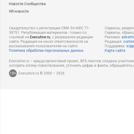
Новости Сообщества
HR-новости
Свидетельство о регистрации СМИ Эл NФС 77-
Сервисы, рекрут
38751. Републикация материалов - только со
Сервисы, образ
ссылкой на
Executive.ru
, с разрешения редакции
Реклама:
adverti
сайта. Редакция не несет ответственности за
Редакция:
conten
высказывания пользователей на сайте.
Поддержка:
supp
Политика обработки персональных данных
Карта сайта
Executive.ru – краудсорсинговый проект, 80% текстов созданы участни
оспорить логику повествования, уточнить цифры и факты, обращайтесь 
18+
Executive.ru © 2000 – 2026.