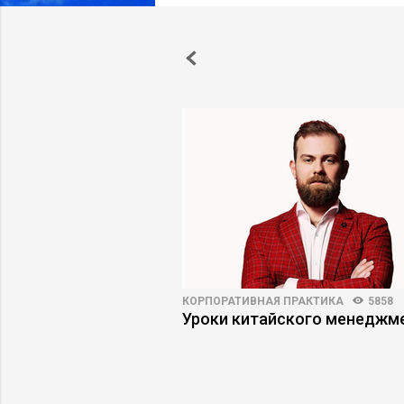
ПРАКТИКА
3908
106
КОРПОРАТИВНАЯ ПРАКТИКА
5858
ный менеджер
Уроки китайского менеджм
 в свою игру