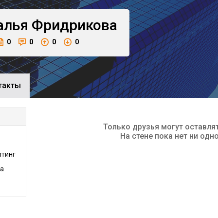
алья
Фридрикова
0
0
0
0
такты
Только друзья могут оставля
На стене пока нет ни одн
лтинг
та