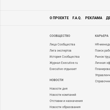
О ПРОЕКТЕ
F.A.Q.
РЕКЛАМА
Д
CООБЩЕСТВО
КАРЬЕРА
Лица Сообщества
HR-менед
Лига экспертов
Поиск раб
История Сообщества
Рынок тру
Журнал Executive.ru
Личная эф
Executive отдыхает
Планирова
Управленч
НОВОСТИ
Справочн
Новости дня
Новости компаний
Отставки и назначения
Новости образования