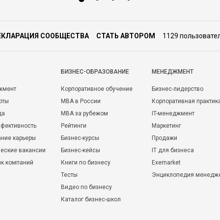
ЕКЛАРАЦИЯ СООБЩЕСТВА
СТАТЬ АВТОРОМ
1129 пользовате
БИЗНЕС-ОБРАЗОВАНИЕ
МЕНЕДЖМЕНТ
жмент
Корпоративное обучение
Бизнес-лидерство
оты
MBA в России
Корпоративная практик
да
MBA за рубежом
IT-менеджмент
фективность
Рейтинги
Маркетинг
ние карьеры
Бизнес-курсы
Продажи
еские вакансии
Бизнес-кейсы
IT для бизнеса
ик компаний
Книги по бизнесу
Exemarket
Тесты
Энциклопедия менедж
Видео по бизнесу
Каталог бизнес-школ