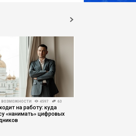
И ВОЗМОЖНОСТИ
4597
63
РЕЙТИНГИ БИЗНЕС-ШКОЛ
ходит на работу: куда
Эксперты рассказали
су «нанимать» цифровых
развивается рынок
дников
корпоративного обуч
году. Новости образ