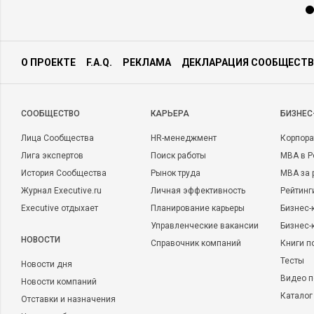
О ПРОЕКТЕ
F.A.Q.
РЕКЛАМА
ДЕКЛАРАЦИЯ СООБЩЕСТВ
CООБЩЕСТВО
КАРЬЕРА
БИЗНЕС
Лица Сообщества
HR-менеджмент
Корпора
Лига экспертов
Поиск работы
MBA в Р
История Сообщества
Рынок труда
MBA за 
Журнал Executive.ru
Личная эффективность
Рейтинг
Executive отдыхает
Планирование карьеры
Бизнес-
Управленческие вакансии
Бизнес-
НОВОСТИ
Справочник компаний
Книги п
Тесты
Новости дня
Видео п
Новости компаний
Каталог
Отставки и назначения