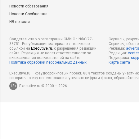
Новости образования
Новости Сообщества
HR-новости
Свидетельство о регистрации СМИ Эл NФС 77-
Сервисы, рекрут
38751. Републикация материалов - только со
Сервисы, образ
ссылкой на
Executive.ru
, с разрешения редакции
Реклама:
adverti
сайта. Редакция не несет ответственности за
Редакция:
conten
высказывания пользователей на сайте.
Поддержка:
supp
Политика обработки персональных данных
Карта сайта
Executive.ru – краудсорсинговый проект, 80% текстов созданы участни
оспорить логику повествования, уточнить цифры и факты, обращайтесь 
18+
Executive.ru © 2000 – 2026.