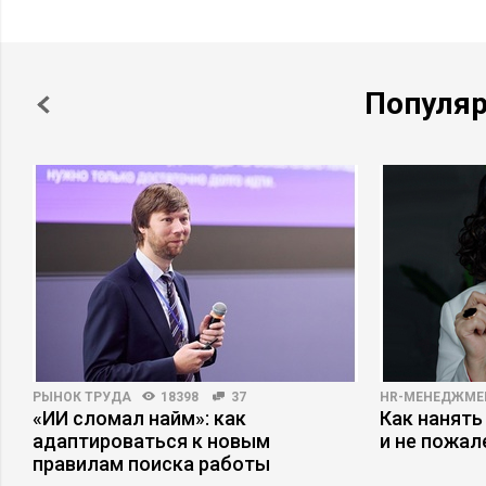
Популя
РЫНОК ТРУДА
18398
37
HR-МЕНЕДЖМЕ
«ИИ сломал найм»: как
Как нанять
адаптироваться к новым
и не пожал
правилам поиска работы