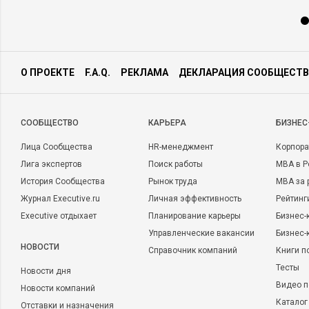
О ПРОЕКТЕ
F.A.Q.
РЕКЛАМА
ДЕКЛАРАЦИЯ СООБЩЕСТВ
CООБЩЕСТВО
КАРЬЕРА
БИЗНЕС
Лица Сообщества
HR-менеджмент
Корпора
Лига экспертов
Поиск работы
MBA в Р
История Сообщества
Рынок труда
MBA за 
Журнал Executive.ru
Личная эффективность
Рейтинг
Executive отдыхает
Планирование карьеры
Бизнес-
Управленческие вакансии
Бизнес-
НОВОСТИ
Справочник компаний
Книги п
Тесты
Новости дня
Видео п
Новости компаний
Каталог
Отставки и назначения