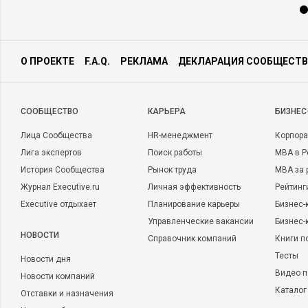
О ПРОЕКТЕ
F.A.Q.
РЕКЛАМА
ДЕКЛАРАЦИЯ СООБЩЕСТВ
CООБЩЕСТВО
КАРЬЕРА
БИЗНЕС
Лица Сообщества
HR-менеджмент
Корпора
Лига экспертов
Поиск работы
MBA в Р
История Сообщества
Рынок труда
MBA за 
Журнал Executive.ru
Личная эффективность
Рейтинг
Executive отдыхает
Планирование карьеры
Бизнес-
Управленческие вакансии
Бизнес-
НОВОСТИ
Справочник компаний
Книги п
Тесты
Новости дня
Видео п
Новости компаний
Каталог
Отставки и назначения