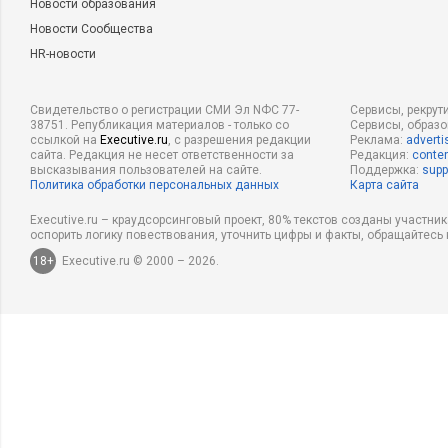
Новости образования
Новости Сообщества
HR-новости
Свидетельство о регистрации СМИ Эл NФС 77-
Сервисы, рекрут
38751. Републикация материалов - только со
Сервисы, образ
ссылкой на
Executive.ru
, с разрешения редакции
Реклама:
adverti
сайта. Редакция не несет ответственности за
Редакция:
conten
высказывания пользователей на сайте.
Поддержка:
supp
Политика обработки персональных данных
Карта сайта
Executive.ru – краудсорсинговый проект, 80% текстов созданы участни
оспорить логику повествования, уточнить цифры и факты, обращайтесь 
18+
Executive.ru © 2000 – 2026.