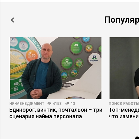
Популя
HR-МЕНЕДЖМЕНТ
4153
13
ПОИСК РАБОТ
Единорог, винтик, почтальон – три
Топ-менедж
сценария найма персонала
что измени