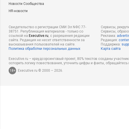
Новости Сообщества
HR-новости
Свидетельство о регистрации СМИ Эл NФС 77-
Сервисы, рекрут
38751. Републикация материалов - только со
Сервисы, образ
ссылкой на
Executive.ru
, с разрешения редакции
Реклама:
adverti
сайта. Редакция не несет ответственности за
Редакция:
conten
высказывания пользователей на сайте.
Поддержка:
supp
Политика обработки персональных данных
Карта сайта
Executive.ru – краудсорсинговый проект, 80% текстов созданы участни
оспорить логику повествования, уточнить цифры и факты, обращайтесь 
18+
Executive.ru © 2000 – 2026.