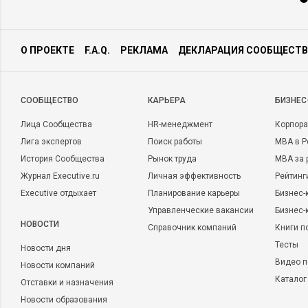
О ПРОЕКТЕ
F.A.Q.
РЕКЛАМА
ДЕКЛАРАЦИЯ СООБЩЕСТВ
CООБЩЕСТВО
КАРЬЕРА
БИЗНЕС
Лица Сообщества
HR-менеджмент
Корпора
Лига экспертов
Поиск работы
MBA в Р
История Сообщества
Рынок труда
MBA за 
Журнал Executive.ru
Личная эффективность
Рейтинг
Executive отдыхает
Планирование карьеры
Бизнес-
Управленческие вакансии
Бизнес-
НОВОСТИ
Справочник компаний
Книги п
Тесты
Новости дня
Видео п
Новости компаний
Каталог
Отставки и назначения
Новости образования