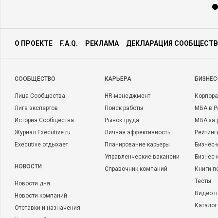
О ПРОЕКТЕ
F.A.Q.
РЕКЛАМА
ДЕКЛАРАЦИЯ СООБЩЕСТВ
CООБЩЕСТВО
КАРЬЕРА
БИЗНЕС
Лица Сообщества
HR-менеджмент
Корпора
Лига экспертов
Поиск работы
MBA в Р
История Сообщества
Рынок труда
MBA за 
Журнал Executive.ru
Личная эффективность
Рейтинг
Executive отдыхает
Планирование карьеры
Бизнес-
Управленческие вакансии
Бизнес-
НОВОСТИ
Справочник компаний
Книги п
Тесты
Новости дня
Видео п
Новости компаний
Каталог
Отставки и назначения