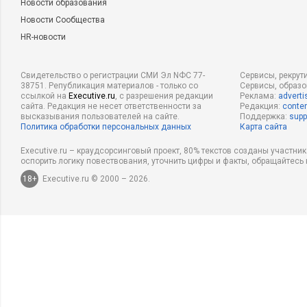
Новости образования
Новости Сообщества
HR-новости
Свидетельство о регистрации СМИ Эл NФС 77-
Сервисы, рекрут
38751. Републикация материалов - только со
Сервисы, образ
ссылкой на
Executive.ru
, с разрешения редакции
Реклама:
adverti
сайта. Редакция не несет ответственности за
Редакция:
conten
высказывания пользователей на сайте.
Поддержка:
supp
Политика обработки персональных данных
Карта сайта
Executive.ru – краудсорсинговый проект, 80% текстов созданы участни
оспорить логику повествования, уточнить цифры и факты, обращайтесь 
18+
Executive.ru © 2000 – 2026.