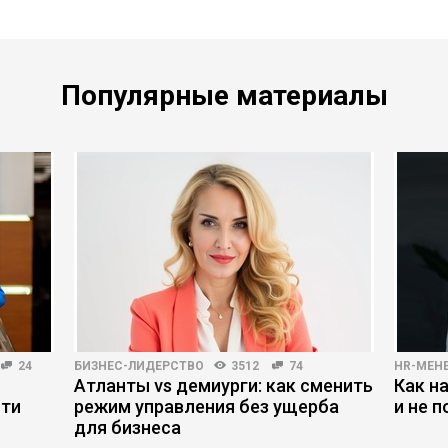
Популярные материалы
24
БИЗНЕС-ЛИДЕРСТВО
3512
74
HR-МЕН
Атланты vs демиурги: как сменить
Как н
сти
режим управления без ущерба
и не 
для бизнеса