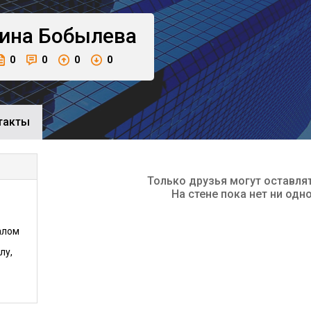
ина
Бобылева
0
0
0
0
такты
Только друзья могут оставля
На стене пока нет ни одн
алом
лу,