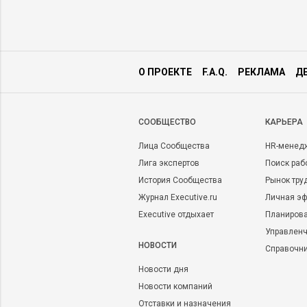
О ПРОЕКТЕ
F.A.Q.
РЕКЛАМА
Д
CООБЩЕСТВО
КАРЬЕРА
Лица Сообщества
HR-менед
Лига экспертов
Поиск раб
История Сообщества
Рынок тру
Журнал Executive.ru
Личная эф
Executive отдыхает
Планирова
Управленч
НОВОСТИ
Справочн
Новости дня
Новости компаний
Отставки и назначения