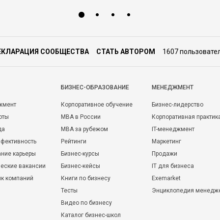
ЕКЛАРАЦИЯ СООБЩЕСТВА
СТАТЬ АВТОРОМ
1607 пользовате
БИЗНЕС-ОБРАЗОВАНИЕ
МЕНЕДЖМЕНТ
жмент
Корпоративное обучение
Бизнес-лидерство
оты
MBA в России
Корпоративная практик
да
MBA за рубежом
IT-менеджмент
фективность
Рейтинги
Маркетинг
ние карьеры
Бизнес-курсы
Продажи
еские вакансии
Бизнес-кейсы
IT для бизнеса
ик компаний
Книги по бизнесу
Exemarket
Тесты
Энциклопедия менедж
Видео по бизнесу
Каталог бизнес-школ