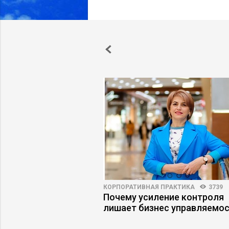
ПРАКТИКА
6299
12
КОРПОРАТИВНАЯ ПРАКТИКА
3739
ь конфликтом,
Почему усиление контроля
вышел из-под
лишает бизнес управляемо