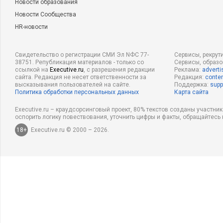
Новости образования
Новости Сообщества
HR-новости
Свидетельство о регистрации СМИ Эл NФС 77-
Сервисы, рекрут
38751. Републикация материалов - только со
Сервисы, образ
ссылкой на
Executive.ru
, с разрешения редакции
Реклама:
adverti
сайта. Редакция не несет ответственности за
Редакция:
conten
высказывания пользователей на сайте.
Поддержка:
supp
Политика обработки персональных данных
Карта сайта
Executive.ru – краудсорсинговый проект, 80% текстов созданы участни
оспорить логику повествования, уточнить цифры и факты, обращайтесь 
18+
Executive.ru © 2000 – 2026.