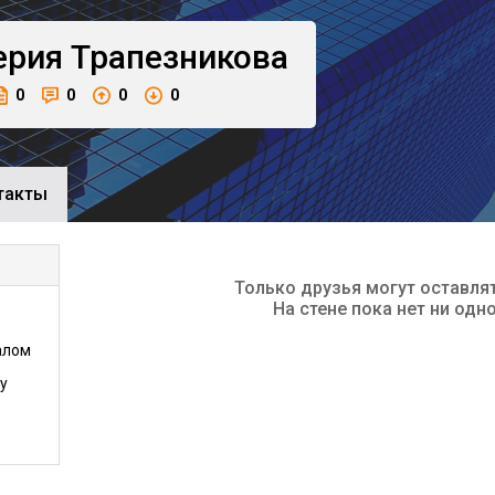
ерия
Трапезникова
0
0
0
0
такты
Только друзья могут оставля
На стене пока нет ни одн
алом
у