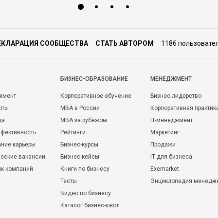
ЕКЛАРАЦИЯ СООБЩЕСТВА
СТАТЬ АВТОРОМ
1186 пользовате
БИЗНЕС-ОБРАЗОВАНИЕ
МЕНЕДЖМЕНТ
жмент
Корпоративное обучение
Бизнес-лидерство
оты
MBA в России
Корпоративная практик
да
MBA за рубежом
IT-менеджмент
фективность
Рейтинги
Маркетинг
ние карьеры
Бизнес-курсы
Продажи
еские вакансии
Бизнес-кейсы
IT для бизнеса
ик компаний
Книги по бизнесу
Exemarket
Тесты
Энциклопедия менедж
Видео по бизнесу
Каталог бизнес-школ