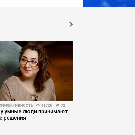
 ЭФФЕКТИВНОСТЬ
11726
72
РЕЙТИНГИ БИЗНЕС-ШКОЛ
у умные люди принимают
Эксперты рассказали
е решения
развивается рынок
корпоративного обуч
году. Новости образ