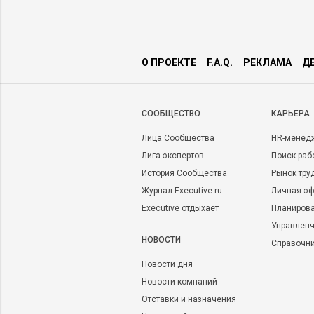
О ПРОЕКТЕ
F.A.Q.
РЕКЛАМА
Д
CООБЩЕСТВО
КАРЬЕРА
Лица Сообщества
HR-менед
Лига экспертов
Поиск раб
История Сообщества
Рынок тру
Журнал Executive.ru
Личная эф
Executive отдыхает
Планирова
Управленч
НОВОСТИ
Справочн
Новости дня
Новости компаний
Отставки и назначения