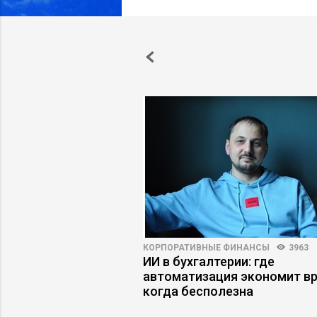
ПРАКТИКА
8670
60
КОРПОРАТИВНЫЕ ФИНАНСЫ
3963
я гравитация: как
ИИ в бухгалтерии: где
ят идеи к нулю
автоматизация экономит вр
когда бесполезна