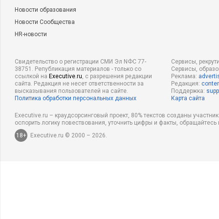
Новости образования
Новости Сообщества
HR-новости
Свидетельство о регистрации СМИ Эл NФС 77-
Сервисы, рекрут
38751. Републикация материалов - только со
Сервисы, образ
ссылкой на
Executive.ru
, с разрешения редакции
Реклама:
adverti
сайта. Редакция не несет ответственности за
Редакция:
conten
высказывания пользователей на сайте.
Поддержка:
supp
Политика обработки персональных данных
Карта сайта
Executive.ru – краудсорсинговый проект, 80% текстов созданы участни
оспорить логику повествования, уточнить цифры и факты, обращайтесь 
18+
Executive.ru © 2000 – 2026.