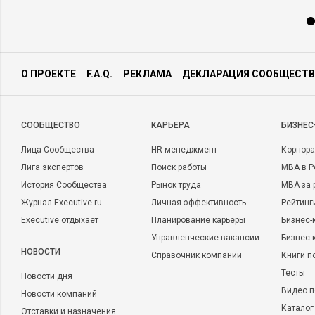
О ПРОЕКТЕ
F.A.Q.
РЕКЛАМА
ДЕКЛАРАЦИЯ СООБЩЕСТВ
CООБЩЕСТВО
КАРЬЕРА
БИЗНЕС
Лица Сообщества
HR-менеджмент
Корпора
Лига экспертов
Поиск работы
MBA в Р
История Сообщества
Рынок труда
MBA за 
Журнал Executive.ru
Личная эффективность
Рейтинг
Executive отдыхает
Планирование карьеры
Бизнес-
Управленческие вакансии
Бизнес-
НОВОСТИ
Справочник компаний
Книги п
Тесты
Новости дня
Видео п
Новости компаний
Каталог
Отставки и назначения