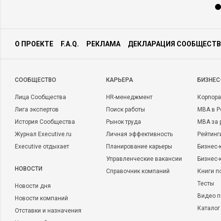
О ПРОЕКТЕ
F.A.Q.
РЕКЛАМА
ДЕКЛАРАЦИЯ СООБЩЕСТВ
CООБЩЕСТВО
КАРЬЕРА
БИЗНЕС
Лица Сообщества
HR-менеджмент
Корпора
Лига экспертов
Поиск работы
MBA в Р
История Сообщества
Рынок труда
MBA за 
Журнал Executive.ru
Личная эффективность
Рейтинг
Executive отдыхает
Планирование карьеры
Бизнес-
Управленческие вакансии
Бизнес-
НОВОСТИ
Справочник компаний
Книги п
Тесты
Новости дня
Видео п
Новости компаний
Каталог
Отставки и назначения