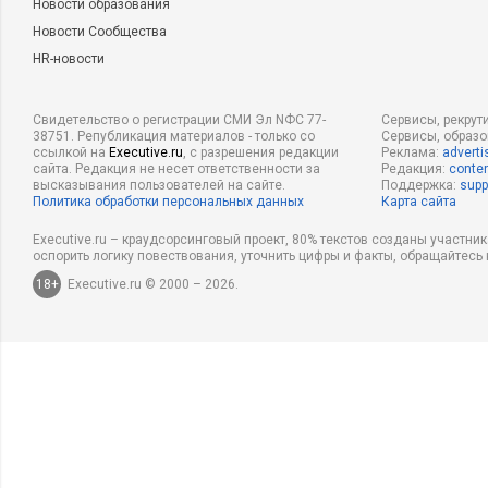
Новости образования
Новости Сообщества
HR-новости
Свидетельство о регистрации СМИ Эл NФС 77-
Сервисы, рекрут
38751. Републикация материалов - только со
Сервисы, образ
ссылкой на
Executive.ru
, с разрешения редакции
Реклама:
adverti
сайта. Редакция не несет ответственности за
Редакция:
conten
высказывания пользователей на сайте.
Поддержка:
supp
Политика обработки персональных данных
Карта сайта
Executive.ru – краудсорсинговый проект, 80% текстов созданы участни
оспорить логику повествования, уточнить цифры и факты, обращайтесь 
18+
Executive.ru © 2000 – 2026.