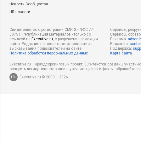
Новости Сообщества
HR-новости
Свидетельство о регистрации СМИ Эл NФС 77-
Сервисы, рекрут
38751. Републикация материалов - только со
Сервисы, образ
ссылкой на
Executive.ru
, с разрешения редакции
Реклама:
adverti
сайта. Редакция не несет ответственности за
Редакция:
conten
высказывания пользователей на сайте.
Поддержка:
supp
Политика обработки персональных данных
Карта сайта
Executive.ru – краудсорсинговый проект, 80% текстов созданы участни
оспорить логику повествования, уточнить цифры и факты, обращайтесь 
18+
Executive.ru © 2000 – 2026.