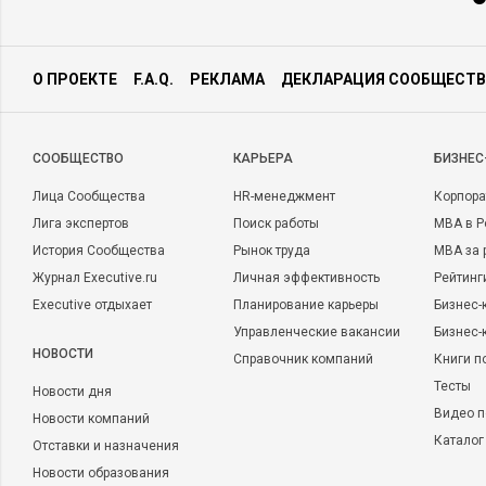
О ПРОЕКТЕ
F.A.Q.
РЕКЛАМА
ДЕКЛАРАЦИЯ СООБЩЕСТВ
CООБЩЕСТВО
КАРЬЕРА
БИЗНЕС
Лица Сообщества
HR-менеджмент
Корпора
Лига экспертов
Поиск работы
MBA в Р
История Сообщества
Рынок труда
MBA за 
Журнал Executive.ru
Личная эффективность
Рейтинг
Executive отдыхает
Планирование карьеры
Бизнес-
Управленческие вакансии
Бизнес-
НОВОСТИ
Справочник компаний
Книги п
Тесты
Новости дня
Видео п
Новости компаний
Каталог
Отставки и назначения
Новости образования