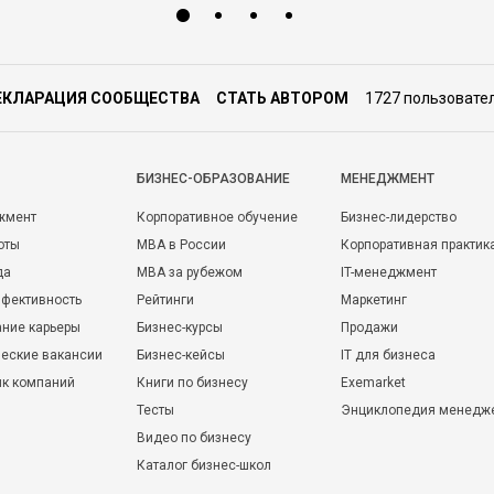
ЕКЛАРАЦИЯ СООБЩЕСТВА
СТАТЬ АВТОРОМ
1727 пользовате
БИЗНЕС-ОБРАЗОВАНИЕ
МЕНЕДЖМЕНТ
жмент
Корпоративное обучение
Бизнес-лидерство
оты
MBA в России
Корпоративная практик
да
MBA за рубежом
IT-менеджмент
фективность
Рейтинги
Маркетинг
ние карьеры
Бизнес-курсы
Продажи
еские вакансии
Бизнес-кейсы
IT для бизнеса
ик компаний
Книги по бизнесу
Exemarket
Тесты
Энциклопедия менедж
Видео по бизнесу
Каталог бизнес-школ