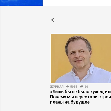
ПРАКТИКА
10434
36
ЖУРНАЛ
5035
60
ФОТ на 40%, изменив
«Лишь бы не было хуже», ил
ю модель бизнеса
Почему мы перестали стро
планы на будущее