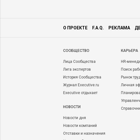
О ПРОЕКТЕ
F.A.Q.
РЕКЛАМА
Д
CООБЩЕСТВО
КАРЬЕРА
Лица Сообщества
HR-менед
Лига экспертов
Поиск раб
История Сообщества
Рынок тру
Журнал Executive.ru
Личная эф
Executive отдыхает
Планирова
Управленч
НОВОСТИ
Справочн
Новости дня
Новости компаний
Отставки и назначения