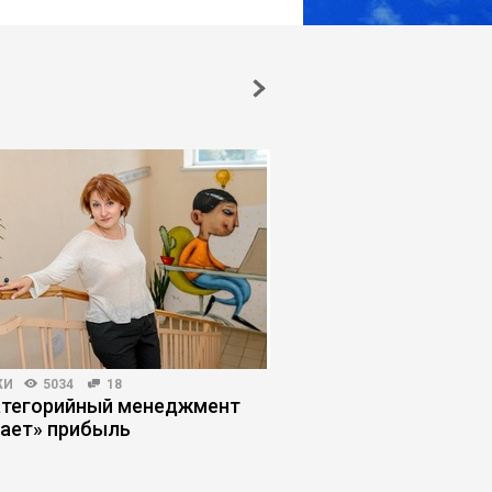
ЖИ
5034
18
РИСКИ И ВОЗМОЖНОСТИ
атегорийный менеджмент
ИИ выходит на работ
ает» прибыль
бизнесу «нанимать»
сотрудников