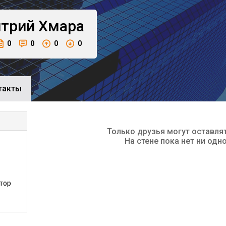
трий
Хмара
0
0
0
0
такты
Только друзья могут оставля
На стене пока нет ни одн
тор