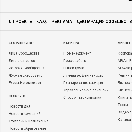
О ПРОЕКТЕ
F.A.Q.
РЕКЛАМА
ДЕКЛАРАЦИЯ СООБЩЕСТВ
CООБЩЕСТВО
КАРЬЕРА
БИЗНЕС
Лица Сообщества
HR-менеджмент
Корпора
Лига экспертов
Поиск работы
MBA в Р
История Сообщества
Рынок труда
MBA за 
Журнал Executive.ru
Личная эффективность
Рейтинг
Executive отдыхает
Планирование карьеры
Бизнес-
Управленческие вакансии
Бизнес-
НОВОСТИ
Справочник компаний
Книги п
Тесты
Новости дня
Видео п
Новости компаний
Каталог
Отставки и назначения
Новости образования