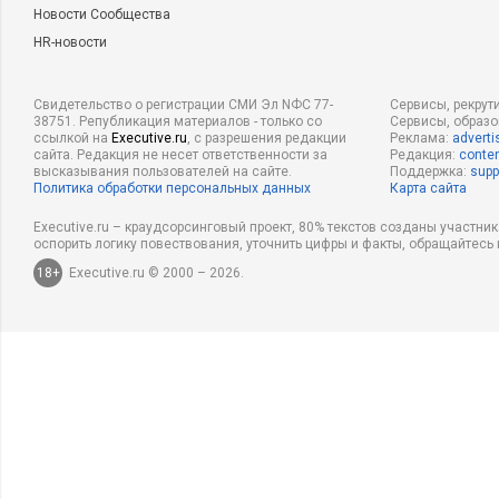
Новости Сообщества
HR-новости
Свидетельство о регистрации СМИ Эл NФС 77-
Сервисы, рекрут
38751. Републикация материалов - только со
Сервисы, образ
ссылкой на
Executive.ru
, с разрешения редакции
Реклама:
adverti
сайта. Редакция не несет ответственности за
Редакция:
conten
высказывания пользователей на сайте.
Поддержка:
supp
Политика обработки персональных данных
Карта сайта
Executive.ru – краудсорсинговый проект, 80% текстов созданы участни
оспорить логику повествования, уточнить цифры и факты, обращайтесь 
18+
Executive.ru © 2000 – 2026.