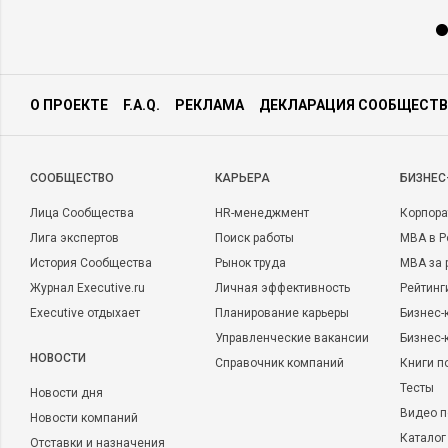
О ПРОЕКТЕ
F.A.Q.
РЕКЛАМА
ДЕКЛАРАЦИЯ СООБЩЕСТВ
CООБЩЕСТВО
КАРЬЕРА
БИЗНЕС
Лица Сообщества
HR-менеджмент
Корпора
Лига экспертов
Поиск работы
MBA в Р
История Сообщества
Рынок труда
MBA за 
Журнал Executive.ru
Личная эффективность
Рейтинг
Executive отдыхает
Планирование карьеры
Бизнес-
Управленческие вакансии
Бизнес-
НОВОСТИ
Справочник компаний
Книги п
Тесты
Новости дня
Видео п
Новости компаний
Каталог
Отставки и назначения