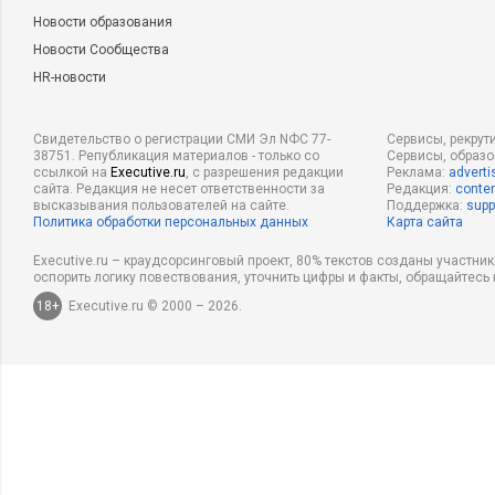
Новости образования
Новости Сообщества
HR-новости
Свидетельство о регистрации СМИ Эл NФС 77-
Сервисы, рекрут
38751. Републикация материалов - только со
Сервисы, образ
ссылкой на
Executive.ru
, с разрешения редакции
Реклама:
adverti
сайта. Редакция не несет ответственности за
Редакция:
conten
высказывания пользователей на сайте.
Поддержка:
supp
Политика обработки персональных данных
Карта сайта
Executive.ru – краудсорсинговый проект, 80% текстов созданы участни
оспорить логику повествования, уточнить цифры и факты, обращайтесь 
18+
Executive.ru © 2000 – 2026.