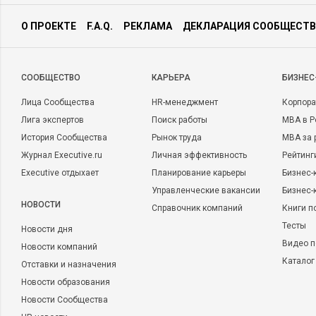
О ПРОЕКТЕ
F.A.Q.
РЕКЛАМА
ДЕКЛАРАЦИЯ СООБЩЕСТВ
CООБЩЕСТВО
КАРЬЕРА
БИЗНЕС
Лица Сообщества
HR-менеджмент
Корпора
Лига экспертов
Поиск работы
MBA в Р
История Сообщества
Рынок труда
MBA за 
Журнал Executive.ru
Личная эффективность
Рейтинг
Executive отдыхает
Планирование карьеры
Бизнес-
Управленческие вакансии
Бизнес-
НОВОСТИ
Справочник компаний
Книги п
Тесты
Новости дня
Видео п
Новости компаний
Каталог
Отставки и назначения
Новости образования
Новости Сообщества