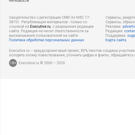
HR-новости
Свидетельство о регистрации СМИ Эл NФС 77-
Сервисы, рекрут
38751. Републикация материалов - только со
Сервисы, образ
ссылкой на
Executive.ru
, с разрешения редакции
Реклама:
adverti
сайта. Редакция не несет ответственности за
Редакция:
conten
высказывания пользователей на сайте.
Поддержка:
supp
Политика обработки персональных данных
Карта сайта
Executive.ru – краудсорсинговый проект, 80% текстов созданы участни
оспорить логику повествования, уточнить цифры и факты, обращайтесь 
18+
Executive.ru © 2000 – 2026.