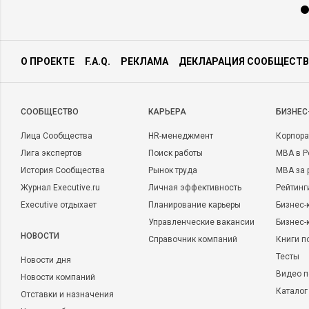
О ПРОЕКТЕ
F.A.Q.
РЕКЛАМА
ДЕКЛАРАЦИЯ СООБЩЕСТВ
CООБЩЕСТВО
КАРЬЕРА
БИЗНЕС
Лица Сообщества
HR-менеджмент
Корпора
Лига экспертов
Поиск работы
MBA в Р
История Сообщества
Рынок труда
MBA за 
Журнал Executive.ru
Личная эффективность
Рейтинг
Executive отдыхает
Планирование карьеры
Бизнес-
Управленческие вакансии
Бизнес-
НОВОСТИ
Справочник компаний
Книги п
Тесты
Новости дня
Видео п
Новости компаний
Каталог
Отставки и назначения