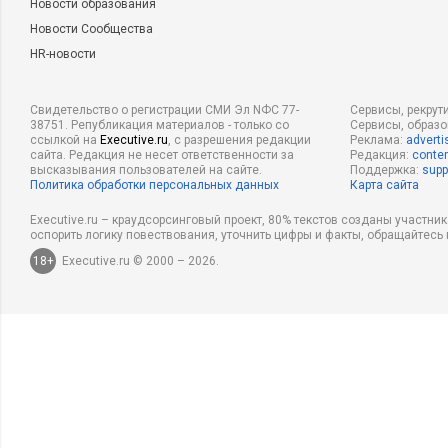
Новости образования
Новости Сообщества
HR-новости
Свидетельство о регистрации СМИ Эл NФС 77-
Сервисы, рекрут
38751. Републикация материалов - только со
Сервисы, образ
ссылкой на
Executive.ru
, с разрешения редакции
Реклама:
adverti
сайта. Редакция не несет ответственности за
Редакция:
conten
высказывания пользователей на сайте.
Поддержка:
supp
Политика обработки персональных данных
Карта сайта
Executive.ru – краудсорсинговый проект, 80% текстов созданы участни
оспорить логику повествования, уточнить цифры и факты, обращайтесь 
18+
Executive.ru © 2000 – 2026.