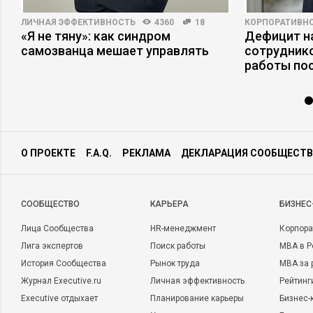
ЛИЧНАЯ ЭФФЕКТИВНОСТЬ
4360
18
КОРПОРАТИВНО
«Я не тяну»: как синдром
Дефицит на
е
самозванца мешает управлять
сотруднико
работы по
О ПРОЕКТЕ
F.A.Q.
РЕКЛАМА
ДЕКЛАРАЦИЯ СООБЩЕСТВ
CООБЩЕСТВО
КАРЬЕРА
БИЗНЕС
Лица Сообщества
HR-менеджмент
Корпора
Лига экспертов
Поиск работы
MBA в Р
История Сообщества
Рынок труда
MBA за 
Журнал Executive.ru
Личная эффективность
Рейтинг
Executive отдыхает
Планирование карьеры
Бизнес-