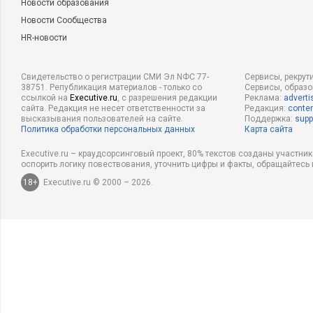
Новости образования
Новости Сообщества
HR-новости
Свидетельство о регистрации СМИ Эл NФС 77-
Сервисы, рекрут
38751. Републикация материалов - только со
Сервисы, образ
ссылкой на
Executive.ru
, с разрешения редакции
Реклама:
adverti
сайта. Редакция не несет ответственности за
Редакция:
conten
высказывания пользователей на сайте.
Поддержка:
supp
Политика обработки персональных данных
Карта сайта
Executive.ru – краудсорсинговый проект, 80% текстов созданы участни
оспорить логику повествования, уточнить цифры и факты, обращайтесь 
18+
Executive.ru © 2000 – 2026.