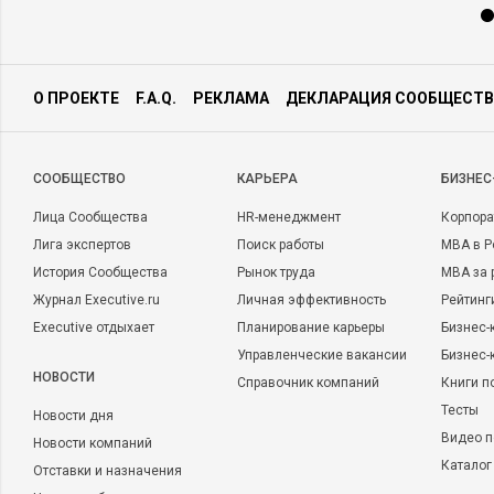
О ПРОЕКТЕ
F.A.Q.
РЕКЛАМА
ДЕКЛАРАЦИЯ СООБЩЕСТВ
CООБЩЕСТВО
КАРЬЕРА
БИЗНЕС
Лица Сообщества
HR-менеджмент
Корпора
Лига экспертов
Поиск работы
MBA в Р
История Сообщества
Рынок труда
MBA за 
Журнал Executive.ru
Личная эффективность
Рейтинг
Executive отдыхает
Планирование карьеры
Бизнес-
Управленческие вакансии
Бизнес-
НОВОСТИ
Справочник компаний
Книги п
Тесты
Новости дня
Видео п
Новости компаний
Каталог
Отставки и назначения