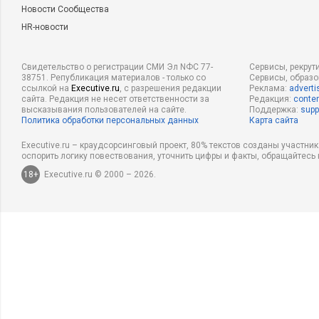
Новости Сообщества
HR-новости
Свидетельство о регистрации СМИ Эл NФС 77-
Сервисы, рекрут
38751. Републикация материалов - только со
Сервисы, образ
ссылкой на
Executive.ru
, с разрешения редакции
Реклама:
adverti
сайта. Редакция не несет ответственности за
Редакция:
conten
высказывания пользователей на сайте.
Поддержка:
supp
Политика обработки персональных данных
Карта сайта
Executive.ru – краудсорсинговый проект, 80% текстов созданы участни
оспорить логику повествования, уточнить цифры и факты, обращайтесь 
18+
Executive.ru © 2000 – 2026.