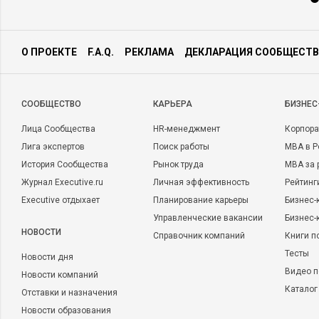
О ПРОЕКТЕ
F.A.Q.
РЕКЛАМА
ДЕКЛАРАЦИЯ СООБЩЕСТВ
CООБЩЕСТВО
КАРЬЕРА
БИЗНЕС
Лица Сообщества
HR-менеджмент
Корпора
Лига экспертов
Поиск работы
MBA в Р
История Сообщества
Рынок труда
MBA за 
Журнал Executive.ru
Личная эффективность
Рейтинг
Executive отдыхает
Планирование карьеры
Бизнес-
Управленческие вакансии
Бизнес-
НОВОСТИ
Справочник компаний
Книги п
Тесты
Новости дня
Видео п
Новости компаний
Каталог
Отставки и назначения
Новости образования