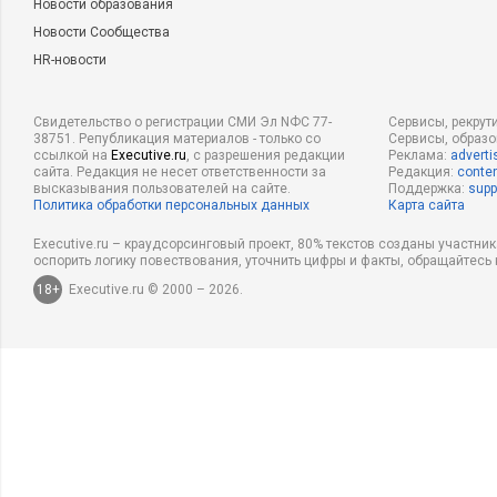
Новости образования
Новости Сообщества
HR-новости
Свидетельство о регистрации СМИ Эл NФС 77-
Сервисы, рекрут
38751. Републикация материалов - только со
Сервисы, образ
ссылкой на
Executive.ru
, с разрешения редакции
Реклама:
adverti
сайта. Редакция не несет ответственности за
Редакция:
conten
высказывания пользователей на сайте.
Поддержка:
supp
Политика обработки персональных данных
Карта сайта
Executive.ru – краудсорсинговый проект, 80% текстов созданы участни
оспорить логику повествования, уточнить цифры и факты, обращайтесь 
18+
Executive.ru © 2000 – 2026.