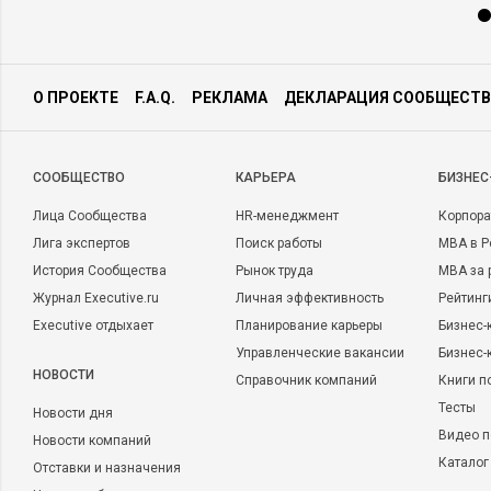
О ПРОЕКТЕ
F.A.Q.
РЕКЛАМА
ДЕКЛАРАЦИЯ СООБЩЕСТВ
CООБЩЕСТВО
КАРЬЕРА
БИЗНЕС
Лица Сообщества
HR-менеджмент
Корпора
Лига экспертов
Поиск работы
MBA в Р
История Сообщества
Рынок труда
MBA за 
Журнал Executive.ru
Личная эффективность
Рейтинг
Executive отдыхает
Планирование карьеры
Бизнес-
Управленческие вакансии
Бизнес-
НОВОСТИ
Справочник компаний
Книги п
Тесты
Новости дня
Видео п
Новости компаний
Каталог
Отставки и назначения